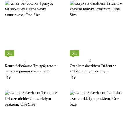
Хіт
Хіт
1
2
Кепка бейсболка Тризуб, темно-
Czapka z daszkiem Trident w
синя з червоною вишивкою
kolorze białym, czarnym
31zł
31zł