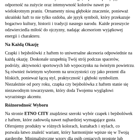
odporność na zużycie oraz intensywność kolorów nawet po
wielokrotnym praniu. Ornamenty niosą głębokie znaczenie, ponieważ
ukraiński haft to nie tylko ozdoba, ale język symboli, który przekazuje
bogactwo kultury, historii i tradycji naszego narodu. Każde przeszycie
odzwierciedla miłość do ojczyzny, nadając akcesoriom wyjątkowej
energii i charakteru.
Na Każdą Okazję
Czapki i bejsbolówki z haftem to uniwersalne akcesoria odpowiednie na
każdą okazję. Doskonale uzupełnią Twój strój podczas spacerów,
podróży, aktywności sportowych lub wypoczynku na świeżym powietrzu.
Są również świetnym wyborem na uroczystości czy jako prezent dla
bliskich, ponieważ łączą styl, praktyczność i głęboki symbolizm.
Niezależnie od pory roku, czapka czy bejsbolówka z haftem stanie się
niezawodnym towarzyszem, który doda Twojemu wyglądowi
wyrazistego akcentu.
Różnorodność Wyboru
Na stronie
ETNO CITY
znajdziesz szeroki wybór czapek i bejsbolówek
z haftem, które zadowolą nawet najbardziej wymagające gusta.
Oferujemy produkty w różnych kolorach, kształtach i stylach, co
pozwala łatwo znaleźć wariant, który harmonijnie wpisze się w Twoją
garderobę. Minimalistyczne wzory dla osób ceniących prostotę lub