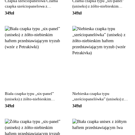
Czapka sześciopanelowa Czarna
Czarna czapka typu „six-panel”
czapka sześciopanelowa z
(uniseks) z żółto-niebieskim
niebiesko-żółtym haftem
haftem przedstawiającym tryzub
349zł
349zł
przedstawiającym Petrakivka
(wzór z Petrakiwki)
Tryzub
Biała czapka typu „six-panel”
Niebieska czapka typu
(uniseks) z żółto-niebieskim
„sześciopanelówka” (uniseks) z
haftem przedstawiającym tryzub
żółto-niebieskim haftem
349zł
349zł
(wzór z Petrakiwki)
przedstawiającym tryzub (wzór
Petrakivka)