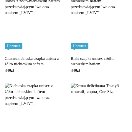
Новинка
Новинка
Ciemnoniebieska czapka unisex z
Biała czapka unisex z żółto-
żółto-niebieskim haftem
niebieskim haftem
przedstawiającym lwa oraz
przedstawiającym lwa oraz
349zł
349zł
napisem „LVIV”.
napisem „LVIV”.