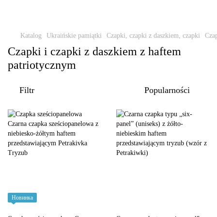
Katalog
Ukraińskie pamiątki
Czapki, czapki z daszkiem, czapki
Czap
Czapki i czapki z daszkiem z haftem
patriotycznym
Filtr
Popularności
Новинка