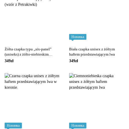
Новинка
Żółta czapka typu „six-panel”
Biała czapka unisex z żółtym
(uniseks) z żółto-niebieskim
haftem przedstawiającym lwa
haftem przedstawiającym tryzub
349zł
349zł
(wzór z Petrakiwki)
Новинка
Новинка