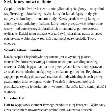
Styl, który mówi o Tobie
Czapki i bejsbolówki z haftem to nie tylko nakrycia głowy – to symbol
współczesnego ukraińskiego stylu, który doskonale łączy tradycyjne
motywy z aktualnymi trendami mody. Każdy produkt w tej kategorii
zdobiony jest unikalnym haftem, który może przedstawiać różnorodne
wzory – od autentycznych ukraińskich ornamentów po nowoczesne
stylizacje. Dzięki temu możesz wyrazić swój charakter, gusta, a nawet
patriotyzm, wybierając wzór, który najlepiej odzwierciedla Twoje
wnętrze.
Wysoka Jakość i Komfort
Każda czapka i bejsbolówka wykonana jest z wysokiej jakości
materiałów, które zapewniają komfort nawet podczas długotrwałego
noszenia. Oddychająca tkanina oraz przemyślana konstrukcja sprawiają,
że te akcesoria idealnie nadają się do codziennego użytku. Regulowane
zapięcia pozwalają dopasować rozmiar do indywidualnych cech głowy,
gwarantując idealne dopasowanie. Trwałość i niezawodność tych
produktów czynią je doskonałym wyborem dla osób, które cenią jakość i
wygodę.
Unikalny Haft
Haft to wyjątkowy element każdego produktu z tej kategorii. Wykonany
z zastosowaniem nowoczesnych technologii, zapewnia precyzję,