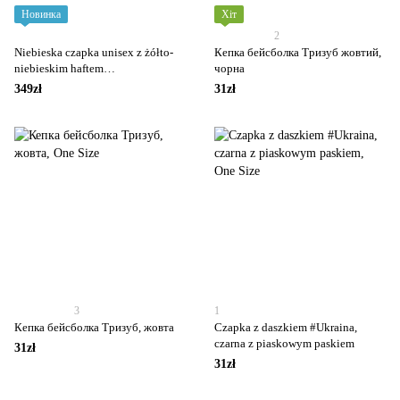
Новинка
Хіт
2
Niebieska czapka unisex z żółto-
Кепка бейсболка Тризуб жовтий,
niebieskim haftem
чорна
przedstawiającym lwa oraz
349zł
31zł
napisem „LVIV”.
3
1
Кепка бейсболка Тризуб, жовта
Czapka z daszkiem #Ukraina,
czarna z piaskowym paskiem
31zł
31zł