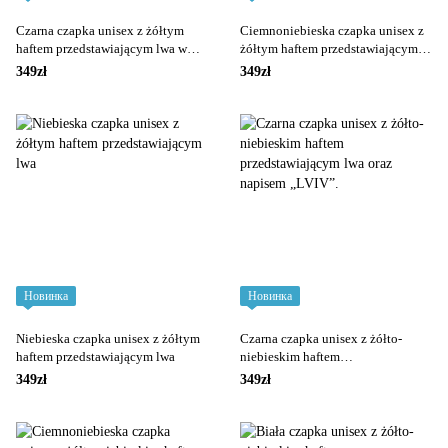
Czarna czapka unisex z żółtym
Ciemnoniebieska czapka unisex z
haftem przedstawiającym lwa w
żółtym haftem przedstawiającym
koronie.
lwa
349zł
349zł
Новинка
Новинка
Niebieska czapka unisex z żółtym
Czarna czapka unisex z żółto-
haftem przedstawiającym lwa
niebieskim haftem
przedstawiającym lwa oraz
349zł
349zł
napisem „LVIV”.