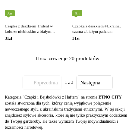
Хіт
Хіт
Czapka z daszkiem Trident w
Czapka z daszkiem #Ukraina,
kolorze niebieskim z białym
czarna z białym paskiem
paskiem
31zł
31zł
Показать еще 20 produktów
Poprzednia
Następna
1
z 3
Kategoria "Czapki i Bejsbolówki z Haftem" na stronie
ETNO CITY
została stworzona dla tych, którzy cenią wyjątkowe połączenie
nowoczesnego stylu z ukraińskimi tradycjami etnicznymi. W tej sekcji
znajdziesz stylowe akcesoria, które są nie tylko praktycznym dodatkiem
do Twojej garderoby, ale także wyrazem Twojej indywidualności i
tożsamości narodowej.