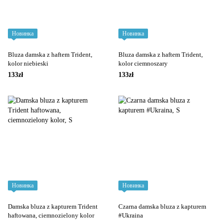
Новинка
Новинка
Bluza damska z haftem Trident,
Bluza damska z haftem Trident,
kolor niebieski
kolor ciemnoszary
133zł
133zł
Новинка
Новинка
Damska bluza z kapturem Trident
Czarna damska bluza z kapturem
haftowana, ciemnozielony kolor
#Ukraina