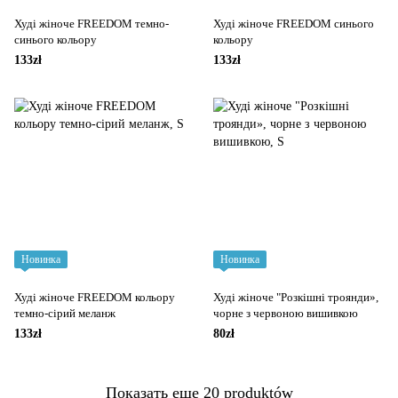
Худі жіноче FREEDOM темно-
Худі жіноче FREEDOM синього
синього кольору
кольору
133zł
133zł
Новинка
Новинка
Худі жіноче FREEDOM кольору
Худі жіноче "Розкішні троянди»,
темно-сірий меланж
чорне з червоною вишивкою
133zł
80zł
Показать еще 20 produktów