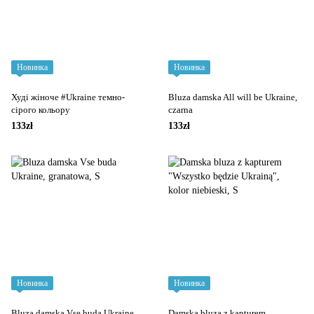
Новинка
Новинка
Худі жіноче #Ukraine темно-
Bluza damska All will be Ukraine,
сірого кольору
czarna
133zł
133zł
Новинка
Новинка
Bluza damska Vse buda Ukraine,
Damska bluza z kapturem