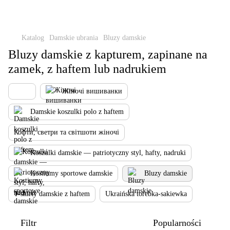
Katalog
Damskie ubrania
Bluzy damskie
Bluzy damskie z kapturem, zapinane na
zamek, z haftem lub nadrukiem
Жіночі вишиванки
Damskie koszulki polo z haftem
Кофти, светри та світшоти жіночі
Koszulki damskie — patriotyczny styl, hafty, nadruki
Kostiumy sportowe damskie
Bluzy damskie
T-shirty damskie z haftem
Ukraińska torebka-sakiewka
Filtr
Popularności