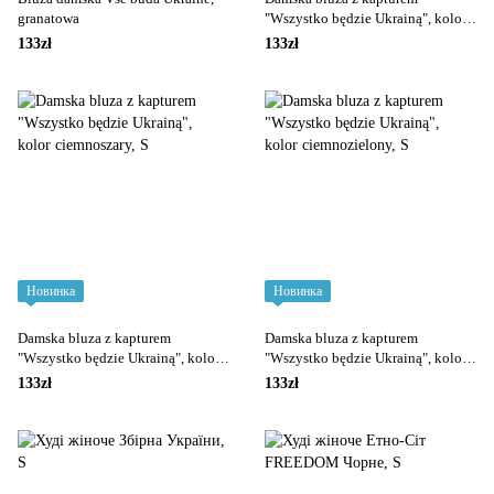
granatowa
"Wszystko będzie Ukrainą", kolor
niebieski
133zł
133zł
Новинка
Новинка
Damska bluza z kapturem
Damska bluza z kapturem
"Wszystko będzie Ukrainą", kolor
"Wszystko będzie Ukrainą", kolor
ciemnoszary
ciemnozielony
133zł
133zł