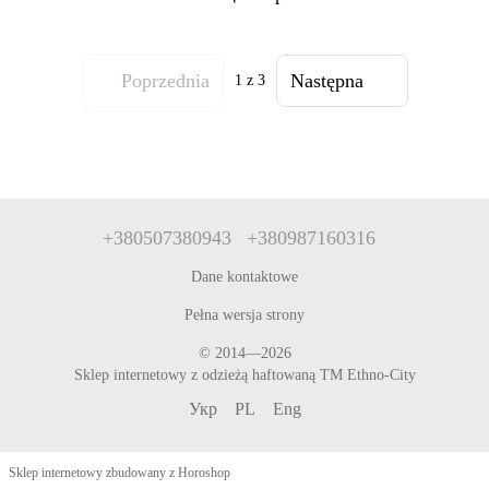
Poprzednia
Następna
1
z 3
+380507380943
+380987160316
Dane kontaktowe
Pełna wersja strony
© 2014—2026
Sklep internetowy z odzieżą haftowaną TM Ethno-City
Укр
PL
Eng
Sklep internetowy zbudowany z Horoshop