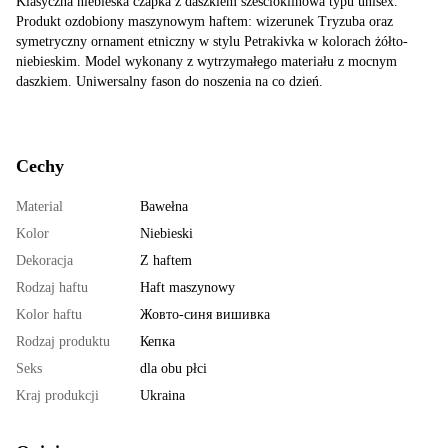
Klasyczna niebieska czapka z daszkiem sześcioklinowa typu unisex.
Produkt ozdobiony maszynowym haftem: wizerunek Tryzuba oraz
symetryczny ornament etniczny w stylu Petrakivka w kolorach żółto-
niebieskim. Model wykonany z wytrzymałego materiału z mocnym
daszkiem. Uniwersalny fason do noszenia na co dzień.
Cechy
Material
Bawełna
Kolor
Niebieski
Dekoracja
Z haftem
Rodzaj haftu
Haft maszynowy
Kolor haftu
Жовто-синя вишивка
Rodzaj produktu
Кепка
Seks
dla obu płci
Kraj produkcji
Ukraina