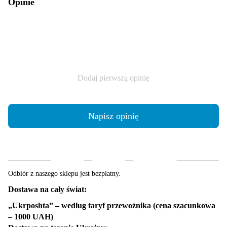
Opinie
Dodaj pierwszą opinię
Napisz opinię
Dostawa
Płatność
Gwarancja
Odbiór z naszego sklepu jest bezpłatny.
Dostawa na cały świat:
„Ukrposhta” – według taryf przewoźnika (cena szacunkowa
– 1000 UAH)