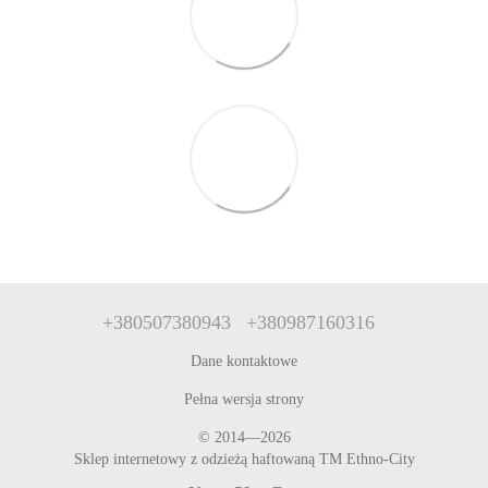
+380507380943
+380987160316
Dane kontaktowe
Pełna wersja strony
© 2014—2026
Sklep internetowy z odzieżą haftowaną TM Ethno-City