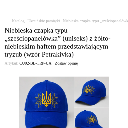
Katalog
Ukraińskie pamiątki
Niebieska czapka typu „sześciopanelówk
Niebieska czapka typu
„sześciopanelówka” (uniseks) z żółto-
niebieskim haftem przedstawiającym
tryzub (wzór Petrakivka)
Artykuł:
CU02-BL-TRP-UA
Zostaw opinię