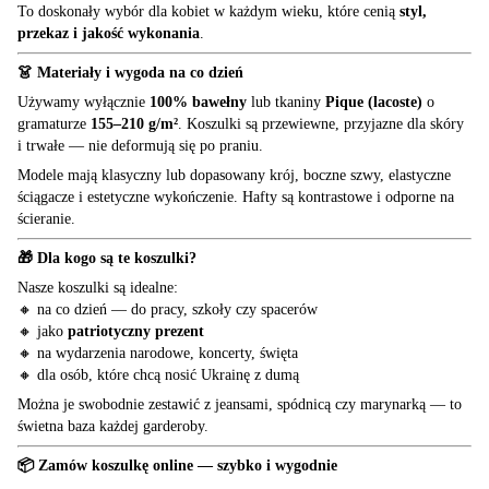
To doskonały wybór dla kobiet w każdym wieku, które cenią
styl,
przekaz i jakość wykonania
.
👗 Materiały i wygoda na co dzień
Używamy wyłącznie
100% bawełny
lub tkaniny
Pique (lacoste)
o
gramaturze
155–210 g/m²
. Koszulki są przewiewne, przyjazne dla skóry
i trwałe — nie deformują się po praniu.
Modele mają klasyczny lub dopasowany krój, boczne szwy, elastyczne
ściągacze i estetyczne wykończenie. Hafty są kontrastowe i odporne na
ścieranie.
🎁 Dla kogo są te koszulki?
Nasze koszulki są idealne:
🔸 na co dzień — do pracy, szkoły czy spacerów
🔸 jako
patriotyczny prezent
🔸 na wydarzenia narodowe, koncerty, święta
🔸 dla osób, które chcą nosić Ukrainę z dumą
Można je swobodnie zestawić z jeansami, spódnicą czy marynarką — to
świetna baza każdej garderoby.
📦 Zamów koszulkę online — szybko i wygodnie