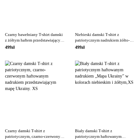
Czarny bawełniany T-shirt damski
Niebieski damski T-shirt z
z żółtym haftem przedstawiającym
patriotycznym nadrukiem żółto-
tryzub oraz naszywką z flagą., S
niebieskiego serca., XS
499zł
499zł
Czarny damski T-shirt z
Biały damski T-shirt z
patriotycznym, czarno-czerwonym
patriotycznym haftowanym