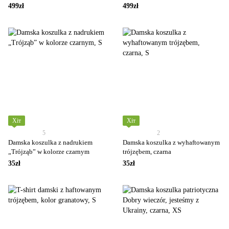
haftowanym nadrukiem
nadrukiem „Mapa Ukrainy” w
499zł
499zł
przedstawiającym mapę Ukrainy.
kolorach niebieskim i żółtym,XS
XS
Хіт
Хіт
5
2
Damska koszulka z nadrukiem
Damska koszulka z wyhaftowanym
„Trójząb” w kolorze czarnym
trójzębem, czarna
35zł
35zł