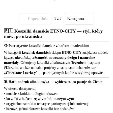
Poprzednia
Następna
1
z 5
🇵🇱
Koszulki damskie ETNO-CITY — styl, który
mówi po ukraińsku
👕 Patriotyczne koszulki damskie z haftem i nadrukiem
W kategorii
koszulek damskich
sklepu
ETNO-CITY
znajdziesz modele
łączące
ukraińską tożsamość, nowoczesny design i naturalne
materiały
. Oferujemy koszulki z haftowanym
Tryzubem
, napisem
#Ukraine
, a także unikalne projekty z nadrukami bohaterów serii
„Chwostate Lovelasy”
— patriotycznych kotów w stylowej oprawie.
🧵 Haft, nadruk albo klasyka — wybierz to, co pasuje do Ciebie
W ofercie dostępne są:
• modele z krótkim i długim rękawem
• koszulki z
haftem ręcznym lub maszynowym
• oryginalne nadruki o tematyce patriotycznej lub etnicznej
• bazowe, jednokolorowe koszulki bez dodatków