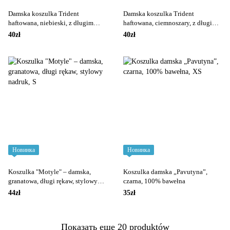
Damska koszulka Trident
Damska koszulka Trident
haftowana, niebieski, z długim
haftowana, ciemnoszary, z długim
rękawem
rękawem
40zł
40zł
Новинка
Новинка
Koszulka "Motyle" – damska,
Koszulka damska „Pavutyna”,
granatowa, długi rękaw, stylowy
czarna, 100% bawełna
nadruk
44zł
35zł
Показать еще 20 produktów