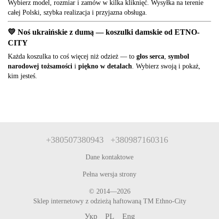
Wybierz model, rozmiar i zamów w kilka kliknięć. Wysyłka na terenie
całej Polski, szybka realizacja i przyjazna obsługa.
💛 Noś ukraińskie z dumą — koszulki damskie od ETNO-
CITY
Każda koszulka to coś więcej niż odzież — to
głos serca
,
symbol
narodowej tożsamości
i
piękno w detalach
. Wybierz swoją i pokaż,
kim jesteś.
+380507380943
+380987160316
Dane kontaktowe
Pełna wersja strony
© 2014—2026
Sklep internetowy z odzieżą haftowaną TM Ethno-City
Укр
PL
Eng