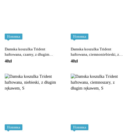
Новинка
Новинка
Damska koszulka Trident
Damska koszulka Trident
haftowana, czarny, z długim
haftowana, ciemnoniebieski, z
rękawem
długim rękawem
40zł
40zł
Новинка
Новинка