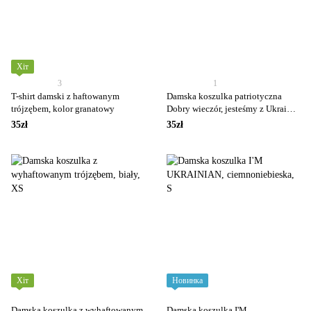
Хіт
3
1
T-shirt damski z haftowanym
Damska koszulka patriotyczna
trójzębem, kolor granatowy
Dobry wieczór, jesteśmy z Ukrainy,
czarna
35zł
35zł
Хіт
Новинка
Damska koszulka z wyhaftowanym
Damska koszulka I'M