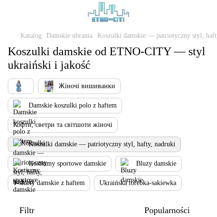
Katalog
Damskie ubrania
Koszulki damskie — patriotyczny styl, haft
Koszulki damskie od ETNO-CITY — styl
ukraiński i jakość
Жіночі вишиванки
Damskie koszulki polo z haftem
Кофти, светри та світшоти жіночі
Koszulki damskie — patriotyczny styl, hafty, nadruki
Kostiumy sportowe damskie
Bluzy damskie
T-shirty damskie z haftem
Ukraińska torebka-sakiewka
Filtr
Popularności