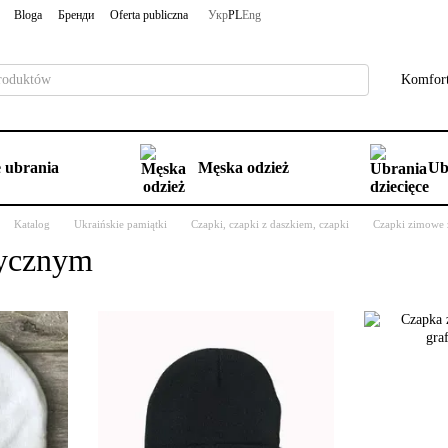
Bloga
Бренди
Oferta publiczna
Укр
PL
Eng
Komfort
 ubrania
Męska odzież
Ub
Katalog
Ukraińskie pamiątki
Czapki, czapki z daszkiem, czapki
Czapki zimowe 
tycznym