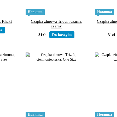
Новинка
Новинка
, Khaki
Czapka zimowa Trident czarna,
Czapka zi
czarny
ka
31zł
Do koszyka
31zł
Новинка
Новинка