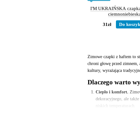
I'M UKRAIŃSKA czapka
ciemnoniebiesk
31zł
Do koszy
Zimowe czapki z haftem to st
chroni głowę przed zimnem, al
kultury, wyrażająca tradycyj
Dlaczego warto wy
Ciepło i komfort.
Zimowe
dekoracyjnego, ale także
niskich temperaturach.
Indywidualność i styl.
H
i abstrakcyjne wzory. Ta
Powrót do tradycji.
Haf
przeszłych pokoleń. Zimo