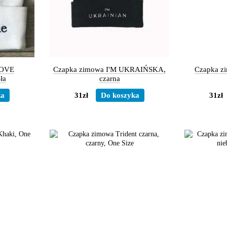
LOVE
Czapka zimowa I'M UKRAIŃSKA,
Czapka zi
ła
czarna
ka
31zł
Do koszyka
31zł