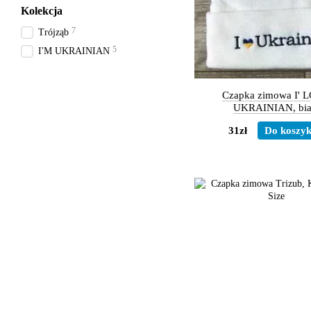
Kolekcja
7
Trójząb
5
I'M UKRAINIAN
Czapka zimowa I' 
UKRAINIAN, bia
31zł
Do koszy