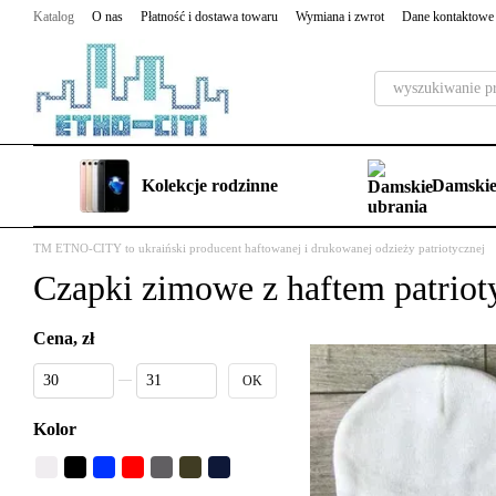
Przejdź do głównej treści
Katalog
O nas
Płatność i dostawa towaru
Wymiana i zwrot
Dane kontaktowe
Kolekcje rodzinne
Damskie
TM ETNO-CITY to ukraiński producent haftowanej i drukowanej odzieży patriotycznej
Czapki zimowe z haftem patrio
Cena, zł
Od Cena, zł
Do Cena, zł
OK
Kolor