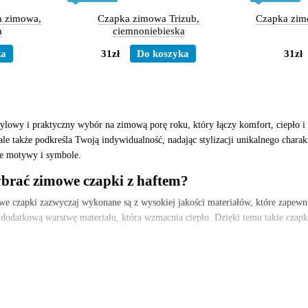
 zimowa,
Czapka zimowa Trizub,
Czapka zimo
a
ciemnoniebieska
ka
31zł
Do koszyka
31zł
ylowy i praktyczny wybór na zimową porę roku, który łączy komfort, ciepło i
e także podkreśla Twoją indywidualność, nadając stylizacji unikalnego charakte
ne motywy i symbole.
brać zimowe czapki z haftem?
 czapki zazwyczaj wykonane są z wysokiej jakości materiałów, które zapewniaj
 dodatkową warstwę materiału, która wzmacnia ciepło. Dzięki temu takie czapki
aft na czapce pozwala wyrazić swoją osobowość. Wybór motywów może być ró
ka czapka będzie świetnym akcentem w Twojej stylizacji, pasując zarówno na cod
t jest ważną częścią ukraińskiej kultury, a w dzisiejszych czasach wiele osób 
we czapki z haftem to doskonała okazja, by wspierać narodowe tradycje i podkr