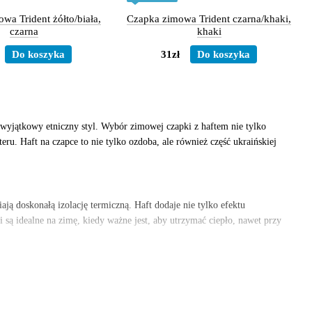
wa Trident żółto/biała,
Czapka zimowa Trident czarna/khaki,
czarna
khaki
Do koszyka
31zł
Do koszyka
 wyjątkowy etniczny styl. Wybór zimowej czapki z haftem nie tylko
ru. Haft na czapce to nie tylko ozdoba, ale również część ukraińskiej
ą doskonałą izolację termiczną. Haft dodaje nie tylko efektu
 są idealne na zimę, kiedy ważne jest, aby utrzymać ciepło, nawet przy
żny – od tradycyjnych ukraińskich ornamentów po bardziej nowoczesne
zienne spacery, jak i na specjalne okazje.
decyduje się na produkty z haftem, aby zachować i przekazać dziedzictwo
eślić swoją więź z ukraińską kulturą.