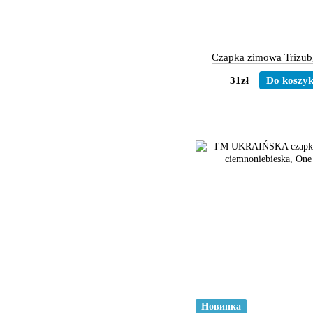
Czapka zimowa Trizub
31zł
Do koszy
Новинка