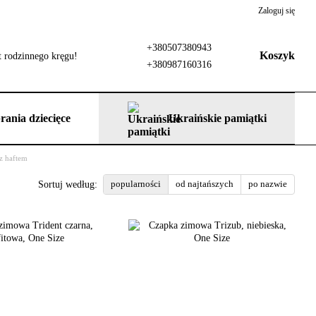
Zaloguj się
+380507380943
Koszyk
 rodzinnego kręgu!
+380987160316
rania dziecięce
Ukraińskie pamiątki
z haftem
popularności
od najtańszych
po nazwie
Sortuj według: