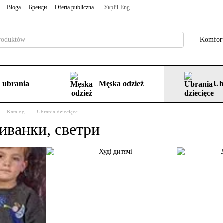
Bloga
Бренди
Oferta publiczna
Укр
PL
Eng
Komfort
 ubrania
Męska odzież
Ub
Katalog
Ubrania dziecięce
иванки, светри