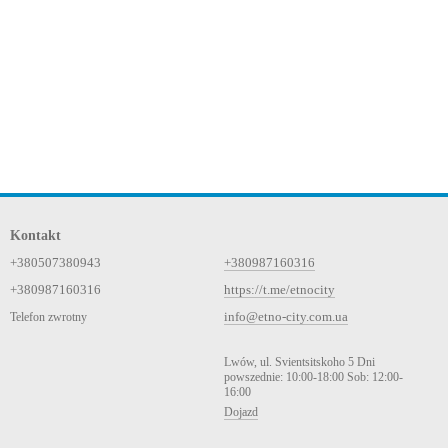
Kontakt
+380507380943
+380987160316
+380987160316
https://t.me/etnocity
info@etno-city.com.ua
Telefon zwrotny
Lwów, ul. Svientsitskoho 5 Dni
powszednie: 10:00-18:00 Sob: 12:00-
16:00
Dojazd