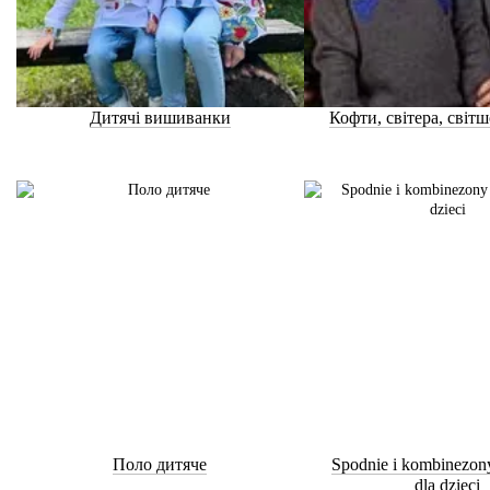
Дитячі вишиванки
Кофти, світера, світш
Поло дитяче
Spodnie i kombinezon
dla dzieci