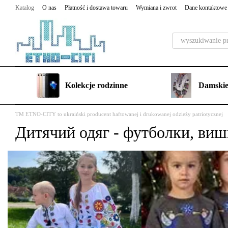
Przejdź do głównej treści
Katalog
O nas
Płatność i dostawa towaru
Wymiana i zwrot
Dane kontaktowe
Kolekcje rodzinne
Damskie
TM ETNO-CITY to ukraiński producent haftowanej i drukowanej odzieży patriotycznej
Дитячий одяг - футболки, виш