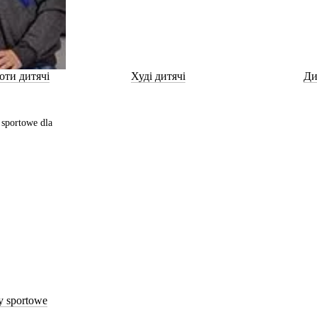
оти дитячі
Худі дитячі
Ди
y sportowe