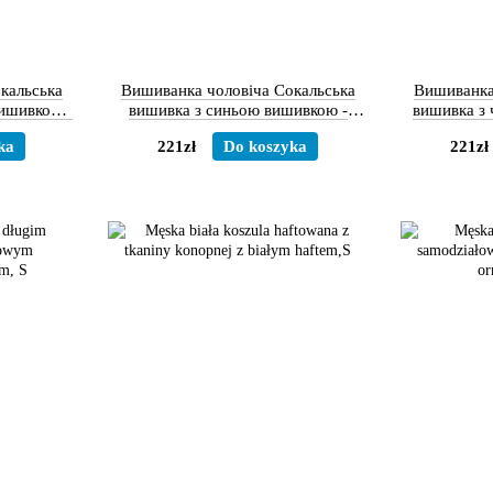
кальська
Вишиванка чоловіча Сокальська
Вишиванка
вишивкою -
вишивка з синьою вишивкою -
вишивка з
довгий рукав
д
ka
221zł
Do koszyka
221zł