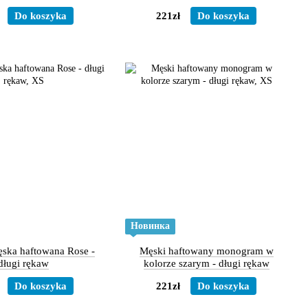
овгий рукав
Do koszyka
221zł
Do koszyka
Новинка
ska haftowana Rose -
Męski haftowany monogram w
długi rękaw
kolorze szarym - długi rękaw
Do koszyka
221zł
Do koszyka