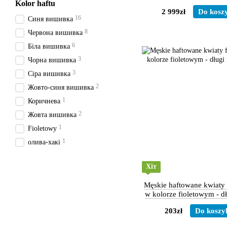
Kolor haftu
haftem – długi ręka
2 999zł
Do kosz
16
Синя вишивка
8
Червона вишивка
6
Біла вишивка
3
Чорна вишивка
3
Сіра вишивка
2
Жовто-синя вишивка
1
Коричнева
2
Жовта вишивка
1
Fioletowy
1
олива-хакі
Хіт
Męskie haftowane kwiaty 
w kolorze fioletowym - d
203zł
Do koszy