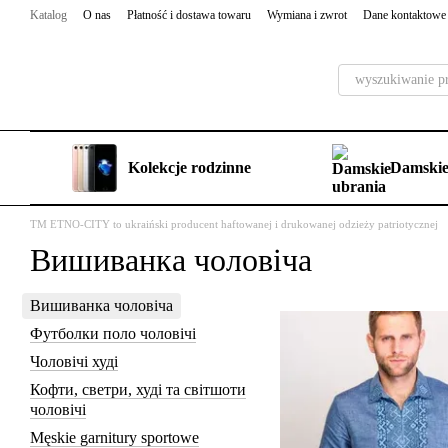
Przejdź do głównej treści
Katalog
O nas
Płatność i dostawa towaru
Wymiana i zwrot
Dane kontaktowe
Kolekcje rodzinne
Damskie
TM ETNO-CITY to ukraiński producent haftowanej i drukowanej odzieży patriotycznej
Вишиванка чоловіча
Вишиванка чоловіча
Футболки поло чоловічі
Чоловічі худі
Кофти, светри, худі та світшоти
чоловічі
Męskie garnitury sportowe