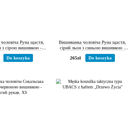
чоловіча Руна щастя,
Вишиванка чоловіча Руна щастя,
н з сірою вишивкою -
сірий льон з синьою вишивкою -
овгий рукав
довгий рукав
Do koszyka
265zł
Do koszyka