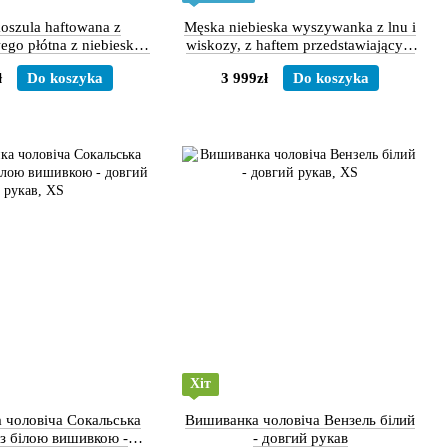
oszula haftowana z
Męska niebieska wyszywanka z lnu i
ego płótna z niebieskim
wiskozy, z haftem przedstawiającym
namentem, XS
żółte kłosy pszenicy., S
ł
Do koszyka
3 999zł
Do koszyka
Хіт
 чоловіча Сокальська
Вишиванка чоловіча Вензель білий
з білою вишивкою -
- довгий рукав