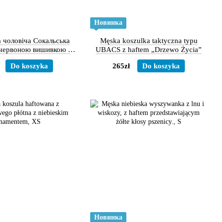
Новинка
 чоловіча Сокальська
Męska koszulka taktyczna typu
 червоною вишивкою -
UBACS z haftem „Drzewo Życia”
овгий рукав
Do koszyka
265zł
Do koszyka
Новинка