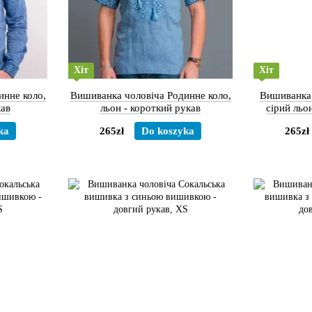
Хіт
Хіт
инне коло,
Вишиванка чоловіча Родинне коло,
Вишиванка 
кав
льон - короткий рукав
сірий льо
д
ka
265zł
Do koszyka
265zł