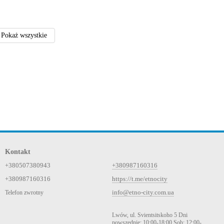
Pokaż wszystkie
Kontakt
+380507380943
+380987160316
+380987160316
https://t.me/etnocity
info@etno-city.com.ua
Telefon zwrotny
Lwów, ul. Svientsitskoho 5 Dni
powszednie: 10:00-18:00 Sob: 12:00-