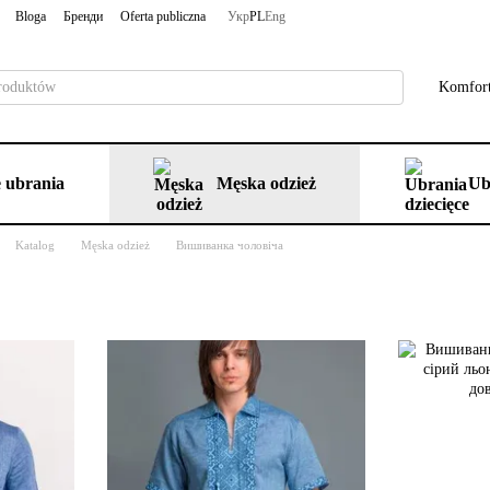
Bloga
Бренди
Oferta publiczna
Укр
PL
Eng
Komfort
 ubrania
Męska odzież
Ub
Katalog
Męska odzież
Вишиванка чоловіча