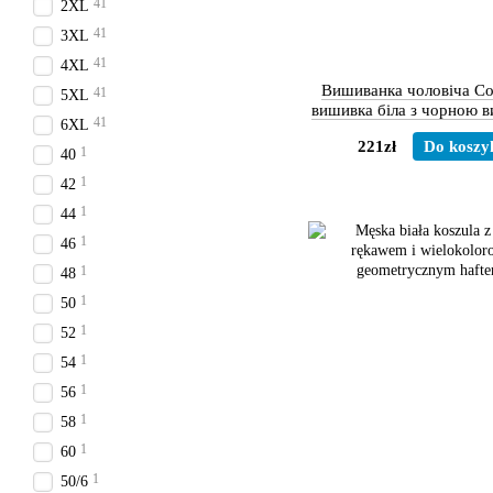
41
2XL
41
3XL
41
4XL
Вишиванка чоловіча Со
41
5XL
вишивка біла з чорною 
41
6XL
довгий рукав
221zł
Do koszy
1
40
1
42
1
44
1
46
1
48
1
50
1
52
1
54
1
56
1
58
1
60
1
50/6