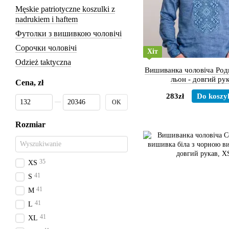
Męskie patriotyczne koszulki z
nadrukiem i haftem
Футолки з вишивкою чоловічі
Сорочки чоловічі
Хіт
Odzież taktyczna
Вишиванка чоловіча Род
льон - довгий ру
Cena, zł
283zł
Do koszy
Od Cena, zł
Do Cena, zł
OK
Rozmiar
35
XS
41
S
41
M
41
L
41
XL