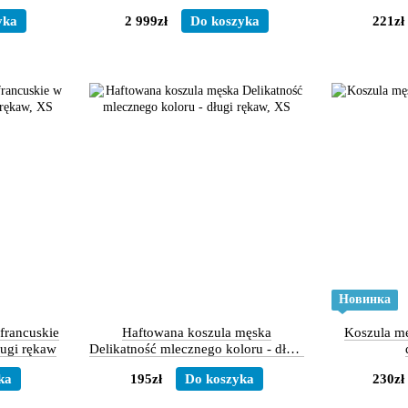
w, S
haftem – krótki rękaw, S
д
yka
2 999zł
Do koszyka
221zł
Новинка
francuskie
Haftowana koszula męska
Koszula mę
ługi rękaw
Delikatność mlecznego koloru - długi
rękaw
ka
195zł
Do koszyka
230zł