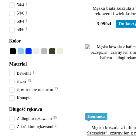
1
54/4
Męska biała koszula z
1
54/6
rękawem i wielokol
geometrycznym haft
1
58/4
3 999zł
Do kosz
1
58/6
Kolor
Material
1
Bawełna
15
Льон
22
Домоткане полотно
3
Konopie
Długość rękawa
Новинка
39
Z długimi rękawami
4
Z krótkimi rękawami
Męska koszula z hafte
Szczęścia”, czarny len z 