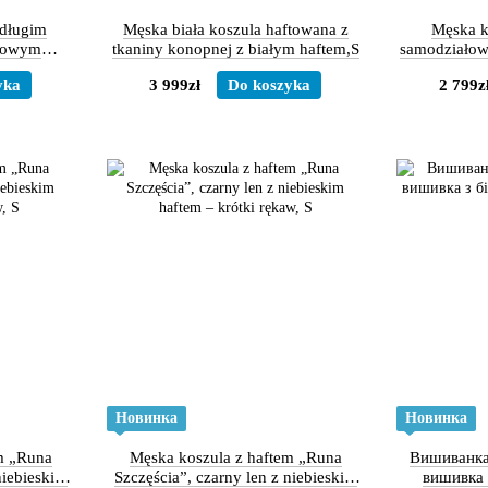
 długim
Męska biała koszula haftowana z
Męska k
orowym
tkaniny konopnej z białym haftem,S
samodziałow
em, S
or
yka
3 999zł
Do koszyka
2 799z
Новинка
Новинка
m „Runa
Męska koszula z haftem „Runa
Вишиванка
niebieskim
Szczęścia”, czarny len z niebieskim
вишивка 