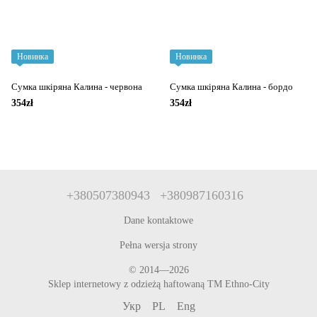
Новинка
Новинка
Сумка шкіряна Калина - червона
Сумка шкіряна Калина - бордо
354zł
354zł
+380507380943
+380987160316
Dane kontaktowe
Pełna wersja strony
© 2014—2026
Sklep internetowy z odzieżą haftowaną TM Ethno-City
Укр
PL
Eng