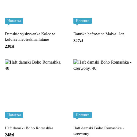
Новинка
Новинка
Damskie vyshyvanka Kolce w
Damska haftowana Malva - len
kolorze niebieskim, lniane
327zł
230zł
Новинка
Новинка
Haft damski Boho Romashka
Haft damski Boho Romashka -
czerwony
248zł