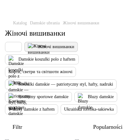
Katalog
Damskie ubrania
Жіночі вишиванки
Жіночі вишиванки
Жіночі вишиванки
Damskie koszulki polo z haftem
Кофти, светри та світшоти жіночі
Koszulki damskie — patriotyczny styl, hafty, nadruki
Kostiumy sportowe damskie
Bluzy damskie
T-shirty damskie z haftem
Ukraińska torebka-sakiewka
Filtr
Popularności