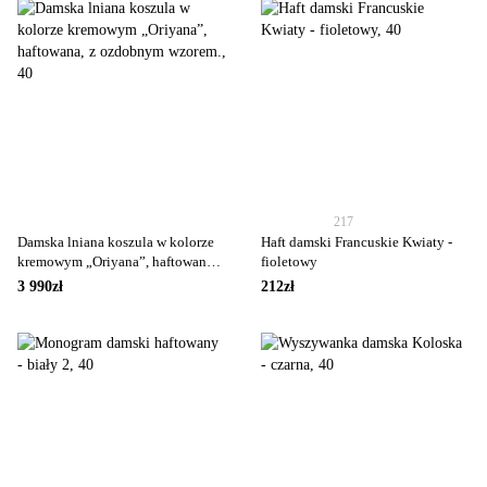
217
Damska lniana koszula w kolorze
Haft damski Francuskie Kwiaty -
kremowym „Oriyana”, haftowana, z
fioletowy
ozdobnym wzorem.
3 990zł
212zł