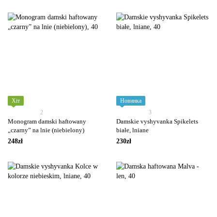
Хіт
Новинка
2
3
Monogram damski haftowany
Damskie vyshyvanka Spikelets
„czarny” na lnie (niebielony)
białe, lniane
248zł
230zł