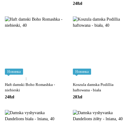
248zł
Новинка
Новинка
1
Haft damski Boho Romashka -
Koszula damska Podillia
niebieski
haftowana - biała
248zł
283zł