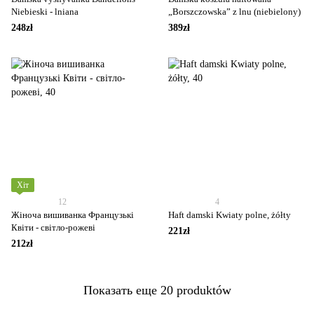
Niebieski - lniana
„Borszczowska” z lnu (niebielony)
248zł
389zł
Хіт
12
4
Жіноча вишиванка Французькі
Haft damski Kwiaty polne, żółty
Квіти - світло-рожеві
221zł
212zł
Показать еще 20 produktów