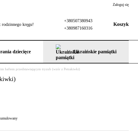
Zaloguj się
+380507380943
Koszyk
 rodzinnego kręgu!
+380987160316
rania dziecięce
Ukraińskie pamiątki
skim haftem przedstawiającym tryzub (wzór z Petrakiwki)
akiwki)
 skumulowany