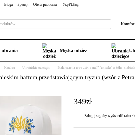
Bloga
Бренди
Oferta publiczna
Укр
PL
Eng
Komfort
 ubrania
Męska odzież
Ub
Katalog
Ukraińskie pamiątki
Biała czapka typu „six-panel” (uniseks) z żółto-niebie
iebieskim haftem przedstawiającym tryzub (wzór z Petr
349zł
Zaloguj się
, aby wyświetlić rabat
%