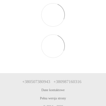
+380507380943
+380987160316
Dane kontaktowe
Pełna wersja strony