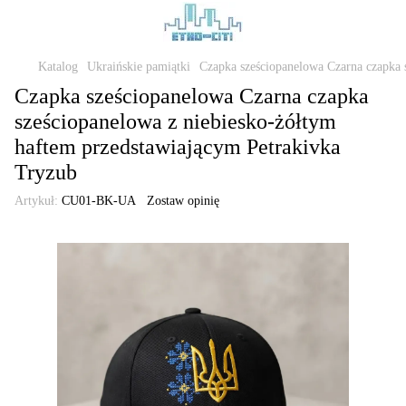
Katalog
Ukraińskie pamiątki
Czapka sześciopanelowa Czarna czapka 
Czapka sześciopanelowa Czarna czapka
sześciopanelowa z niebiesko-żółtym
haftem przedstawiającym Petrakivka
Tryzub
Artykuł:
CU01-BK-UA
Zostaw opinię