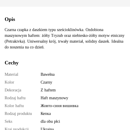
Opis
Czarna czapka z daszkiem typu sześcioklinówka. Ozdobiona
maszynowym haftem: żółty Tryzub oraz niebiesko-żółty motyw etniczny
(Petrakivka). Uniwersalny krój, trwały materiał, solidny daszek. Idealna
do noszenia na co dzień.
Cechy
Material
Bawełna
Kolor
Сzarny
Dekoracja
Z haftem
Rodzaj haftu
Haft maszynowy
Kolor haftu
Жовто-синя вишивка
Rodzaj produktu
Кепка
Seks
dla obu płci
Kraj produkcji
Ukraina