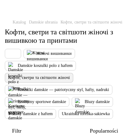
Katalog
Damskie ubrania
Кофти, светри та світшоти жіночі
Кофти, светри та світшоти жіночі з
вишивкою та принтами
Жіночі вишиванки
Damskie koszulki polo z haftem
Кофти, светри та світшоти жіночі
Koszulki damskie — patriotyczny styl, hafty, nadruki
Kostiumy sportowe damskie
Bluzy damskie
T-shirty damskie z haftem
Ukraińska torebka-sakiewka
Filtr
Popularności