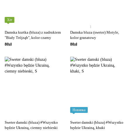
Хіт
1
Damska kurtka (bluza) z nadrukiem
Damska bluza (sweter) Motyle,
"Biały Trójząb", kolor czarny
kolor granatowy
80zł
80zł
Новинка
Sweter damski (bluza) #Wszystko
Sweter damski (bluza) #Wszystko
będzie Ukrainą, ciemny niebieski
będzie Ukrainą, khaki