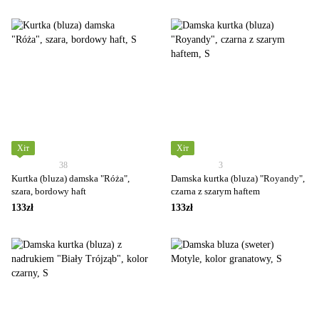
Хіт
Хіт
38
3
Kurtka (bluza) damska "Róża",
Damska kurtka (bluza) "Royandy",
szara, bordowy haft
czarna z szarym haftem
133zł
133zł