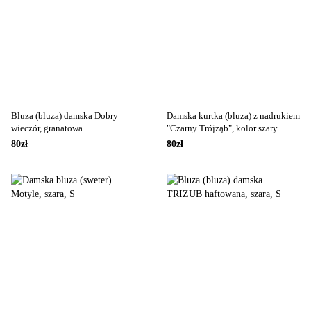
Bluza (bluza) damska Dobry
Damska kurtka (bluza) z nadrukiem
wieczór, granatowa
"Czarny Trójząb", kolor szary
80zł
80zł