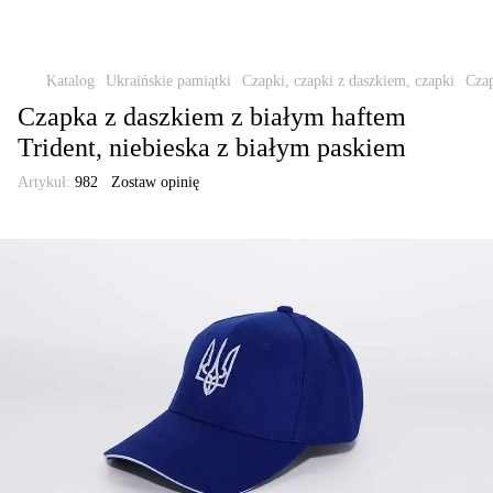
Katalog
Ukraińskie pamiątki
Czapki, czapki z daszkiem, czapki
Czap
Czapka z daszkiem z białym haftem
Trident, niebieska z białym paskiem
Artykuł:
982
Zostaw opinię