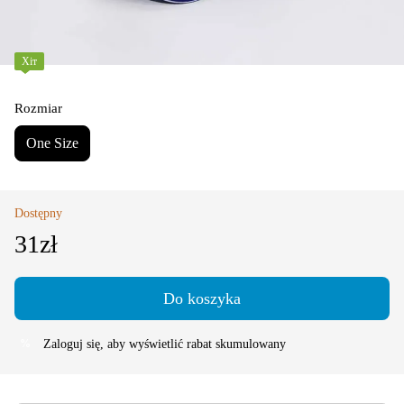
Хіт
Rozmiar
One Size
Dostępny
31zł
Do koszyka
Zaloguj się
, aby wyświetlić rabat skumulowany
%