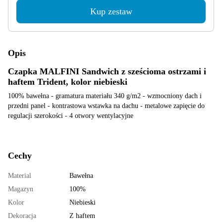
Kup zestaw
Opis
Czapka MALFINI Sandwich z sześcioma ostrzami i
haftem Trident, kolor niebieski
100% bawełna - gramatura materiału 340 g/m2 - wzmocniony dach i
przedni panel - kontrastowa wstawka na dachu - metalowe zapięcie do
regulacji szerokości - 4 otwory wentylacyjne
Cechy
Material
Bawełna
Magazyn
100%
Kolor
Niebieski
Dekoracja
Z haftem