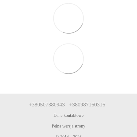
+380507380943
+380987160316
Dane kontaktowe
Pełna wersja strony
© 2014—2026