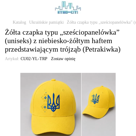
Katalog
Ukraińskie pamiątki
Żółta czapka typu „sześciopanelówka” (
Żółta czapka typu „sześciopanelówka”
(uniseks) z niebiesko-żółtym haftem
przedstawiającym trójząb (Petrakiwka)
Artykuł:
CU02-YL-TRP
Zostaw opinię