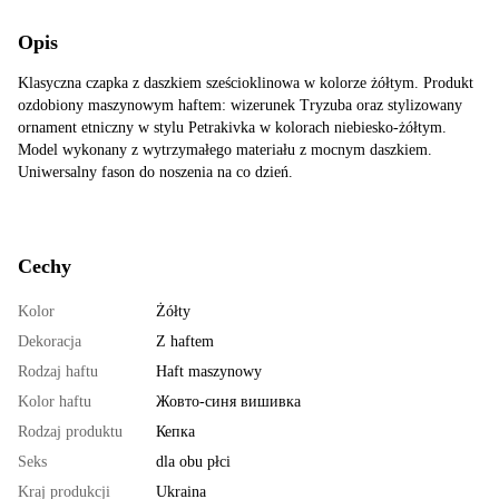
Opis
Klasyczna czapka z daszkiem sześcioklinowa w kolorze żółtym. Produkt
ozdobiony maszynowym haftem: wizerunek Tryzuba oraz stylizowany
ornament etniczny w stylu Petrakivka w kolorach niebiesko-żółtym.
Model wykonany z wytrzymałego materiału z mocnym daszkiem.
Uniwersalny fason do noszenia na co dzień.
Cechy
Kolor
Żółty
Dekoracja
Z haftem
Rodzaj haftu
Haft maszynowy
Kolor haftu
Жовто-синя вишивка
Rodzaj produktu
Кепка
Seks
dla obu płci
Kraj produkcji
Ukraina