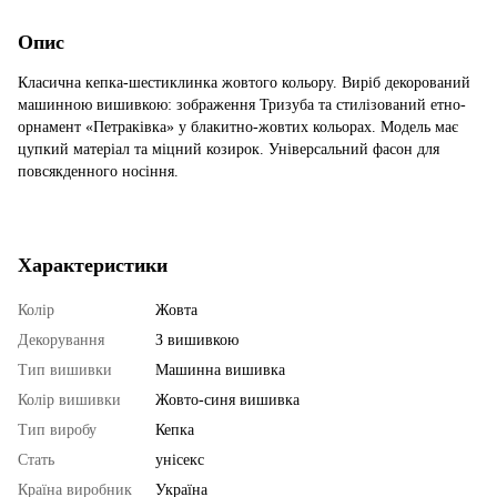
Опис
Класична кепка-шестиклинка жовтого кольору. Виріб декорований
машинною вишивкою: зображення Тризуба та стилізований етно-
орнамент «Петраківка» у блакитно-жовтих кольорах. Модель має
цупкий матеріал та міцний козирок. Універсальний фасон для
повсякденного носіння.
Характеристики
Колір
Жовта
Декорування
З вишивкою
Тип вишивки
Машинна вишивка
Колір вишивки
Жовто-синя вишивка
Тип виробу
Кепка
Стать
унісекс
Країна виробник
Україна