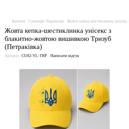
Каталог
Сувеніри Українські
Жовта кепка-шестиклинка унісекс
Жовта кепка-шестиклинка унісекс з
блакитно-жовтою вишивкою Тризуб
(Петраківка)
Артикул:
CU02-YL-TRP
Написати відгук