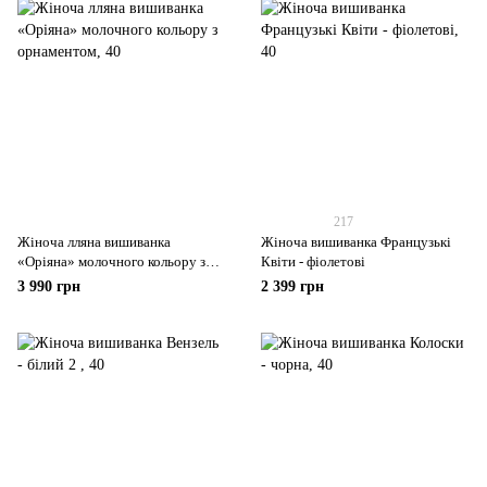
217
Жіноча лляна вишиванка
Жіноча вишиванка Французькі
«Оріяна» молочного кольору з
Квіти - фіолетові
орнаментом
3 990 грн
2 399 грн