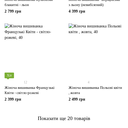
блакитні - льон
з льону (невибілений)
2 799 грн
4 399 грн
Хіт
12
4
Жіноча вишиванка Французькі
Жіноча вишиванка Польові квіти
Квіти - світло-рожеві
, жовта
2 399 грн
2 499 грн
Показати ще 20 товарів