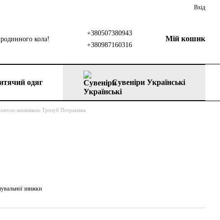
Вхід
+380507380943
Мій кошик
родинного кола!
+380987160316
итячий одяг
Сувеніри Українські
-жовтою вишивкою Тризуб Петраківка
чувальної знижки