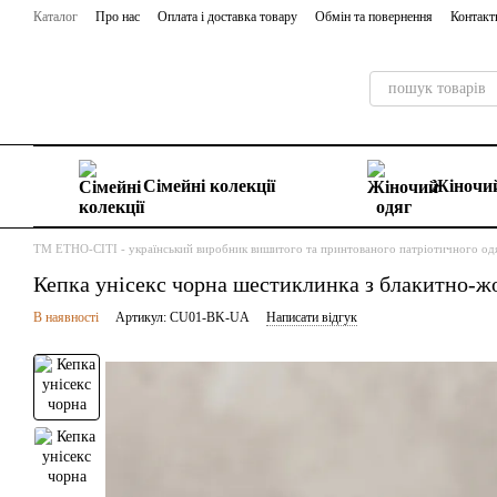
Перейти до основного контенту
Каталог
Про нас
Оплата і доставка товару
Обмін та повернення
Контакт
Сімейні колекції
Жіночий
ТМ ЕТНО-СІТІ - український виробник вишитого та принтованого патріотичного од
Кепка унісекс чорна шестиклинка з блакитно-
В наявності
Артикул: CU01-BK-UA
Написати відгук