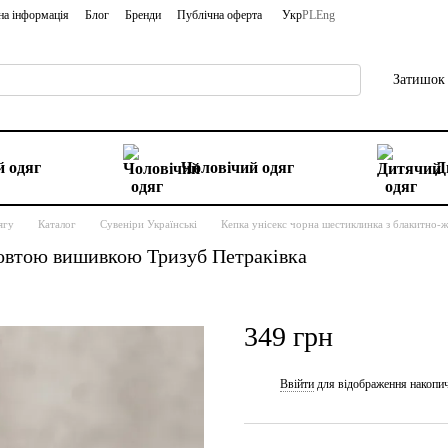
на інформація
Блог
Бренди
Публічна оферта
Укр
PL
Eng
Затишок 
 одяг
Чоловічий одяг
Д
ягу
Каталог
Сувеніри Українські
Кепка унісекс чорна шестиклинка з блакитно
жовтою вишивкою Тризуб Петраківка
349 грн
Ввійти
для відображення накопи
%