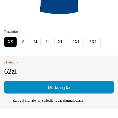
Rozmiar
XS
S
M
L
XL
2XL
3XL
Dostępny
62zł
Do koszyka
Zaloguj się
, aby wyświetlić rabat skumulowany
%