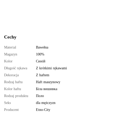
Cechy
Material
Bawełna
Magazyn
100%
Kolor
Синій
Długość rękawa
Z krótkimi rękawami
Dekoracja
Z haftem
Rodzaj haftu
Haft maszynowy
Kolor haftu
Біла вишивка
Rodzaj produktu
Поло
Seks
dla mężczyzn
Producent
Etno-City