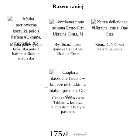
Razem taniej
Męska patriotyczna
Футболка поло
Кепка бейсболка
koszulka polo z
жіноча Етно-Сіті
#Ukraine, синя
haftem #Ukraine,
Ukraine Синя
niebieska
M
Czapka z daszkiem
Trident w kolorze
niebieskim z białym
paskiem
175zł
186zł