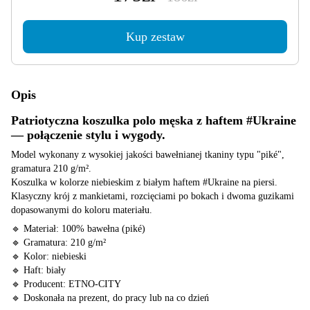
Kup zestaw
Opis
Patriotyczna koszulka polo męska z haftem #Ukraine
— połączenie stylu i wygody.
Model wykonany z wysokiej jakości bawełnianej tkaniny typu "piké",
gramatura 210 g/m².
Koszulka w kolorze niebieskim z białym haftem #Ukraine na piersi.
Klasyczny krój z mankietami, rozcięciami po bokach i dwoma guzikami
dopasowanymi do koloru materiału.
🔹 Materiał: 100% bawełna (piké)
🔹 Gramatura: 210 g/m²
🔹 Kolor: niebieski
🔹 Haft: biały
🔹 Producent: ETNO-CITY
🔹 Doskonała na prezent, do pracy lub na co dzień