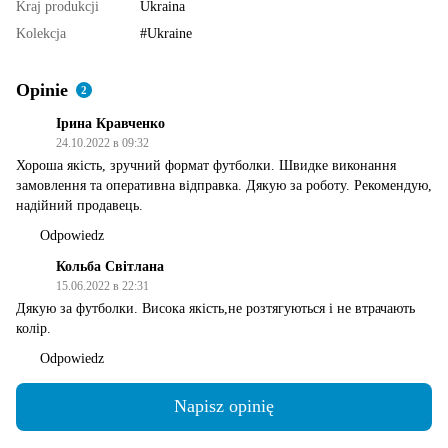
Kraj produkcji
Ukraina
Kolekcja
#Ukraine
Opinie
2
Ірина Кравченко
24.10.2022 в 09:32
Хороша якість, зручний формат футболки. Швидке виконання
замовлення та оперативна відправка. Дякую за роботу. Рекомендую,
надійний продавець.
Odpowiedz
Кольба Світлана
15.06.2022 в 22:31
Дякую за футболки. Висока якість,не розтягуються і не втрачають
колір.
Odpowiedz
Napisz opinię