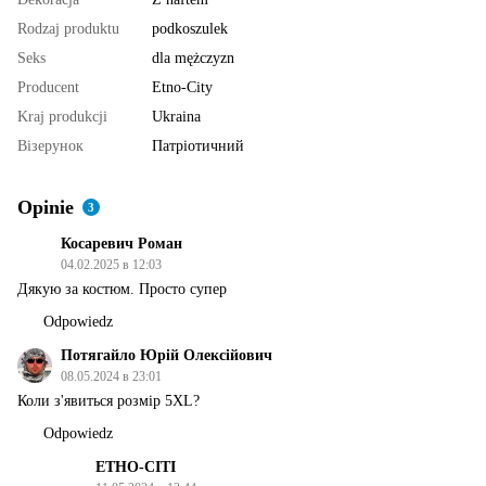
Rodzaj produktu
podkoszulek
Seks
dla mężczyzn
Producent
Etno-City
Kraj produkcji
Ukraina
Візерунок
Патріотичний
Opinie
3
Косаревич Роман
04.02.2025 в 12:03
Дякую за костюм. Просто супер
Odpowiedz
Потягайло Юрій Олексійович
08.05.2024 в 23:01
Коли з'явиться розмір 5XL?
Odpowiedz
ЕТНО-СІТІ