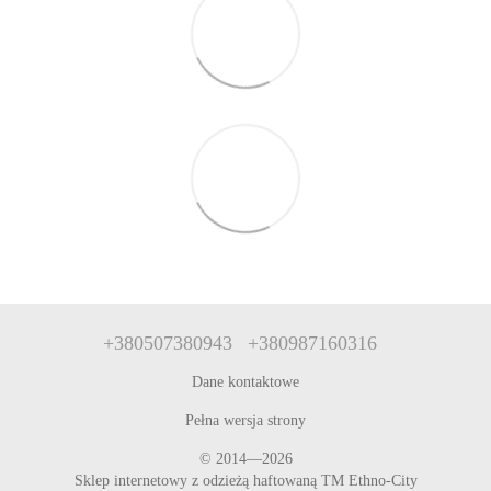
+380507380943
+380987160316
Dane kontaktowe
Pełna wersja strony
© 2014—2026
Sklep internetowy z odzieżą haftowaną TM Ethno-City