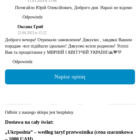
11.05.2024 в 13:44
Потягайло Юрій Олексійович, Доброго дня. Наразі не відомо
Odpowiedz
Оксана Гриб
25.04.2023 в 13:22
Доброго вечора! Отримали замовлення! Дякуємо , завдяки Вашим
порадам -все підійшло ідеально! Дякуємо всією родиною! Успіхі
Вам та процвітання у МИРНІЙ І КВІТУЧІЙ УКРАЇНІ!🙏💙💛
Odpowiedz
Napisz opinię
Dostawa
Płatność
Gwarancja
Odbiór z naszego sklepu jest bezpłatny.
Dostawa na cały świat:
„Ukrposhta” – według taryf przewoźnika (cena szacunkowa
– 1000 UAH)