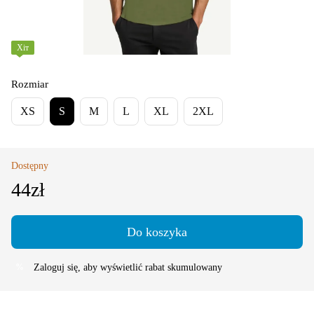
Хіт
Rozmiar
XS
S
M
L
XL
2XL
Dostępny
44zł
Do koszyka
Zaloguj się
, aby wyświetlić rabat skumulowany
%