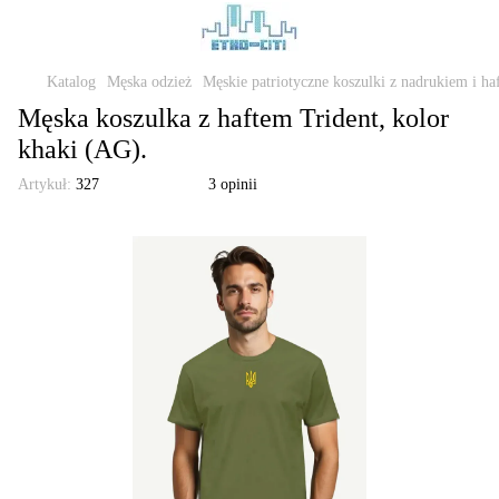
Katalog
Męska odzież
Męskie patriotyczne koszulki z nadrukiem i ha
Męska koszulka z haftem Trident, kolor
khaki (AG).
Artykuł:
327
3 opinii