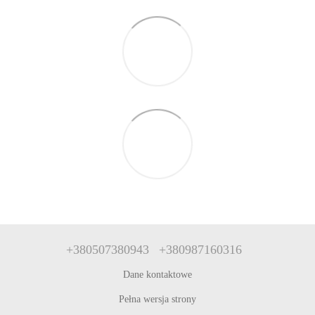
+380507380943
+380987160316
Dane kontaktowe
Pełna wersja strony