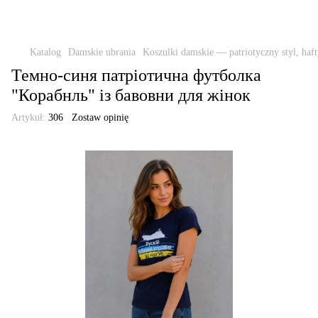
Katalog
Damskie ubrania
Koszulki damskie — patriotyczny styl, haft
Темно-синя патріотична футболка
"Корабнль" із бавовни для жінок
Artykuł:
306
Zostaw opinię