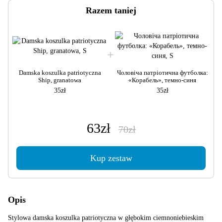
Razem taniej
Damska koszulka patriotyczna
Чоловіча патріотична футболка:
Ship, granatowa
«Корабель», темно-синя
35zł
35zł
63zł
70zł
Kup zestaw
Opis
Stylowa damska koszulka patriotyczna w głębokim ciemnoniebieskim