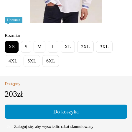
Новинка
Rozmiar
XS
S
M
L
XL
2XL
3XL
4XL
5XL
6XL
Dostępny
203zł
Do koszyka
Zaloguj się
, aby wyświetlić rabat skumulowany
%