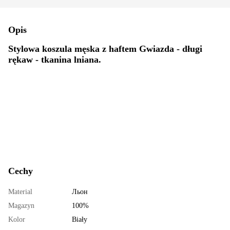
Opis
Stylowa koszula męska z haftem Gwiazda - długi
rękaw - tkanina lniana.
Cechy
Material
Льон
Magazyn
100%
Kolor
Biały