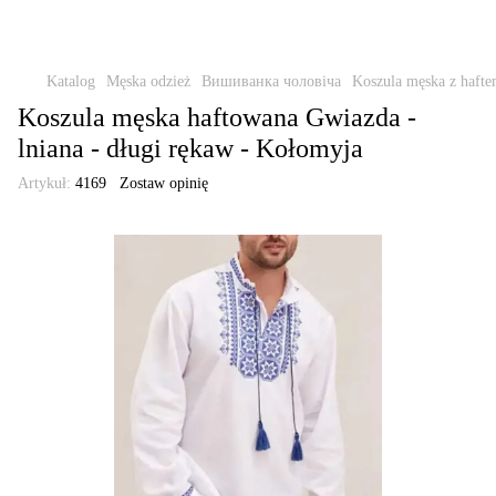
Katalog
Męska odzież
Вишиванка чоловіча
Koszula męska z hafte
Koszula męska haftowana Gwiazda -
lniana - długi rękaw - Kołomyja
Artykuł:
4169
Zostaw opinię