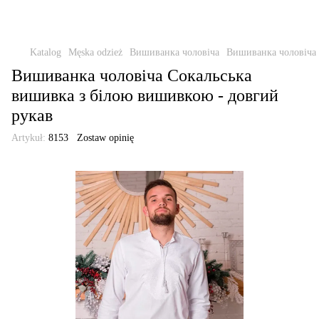
Katalog
Męska odzież
Вишиванка чоловіча
Вишиванка чоловіча 
Вишиванка чоловіча Сокальська
вишивка з білою вишивкою - довгий
рукав
Artykuł:
8153
Zostaw opinię