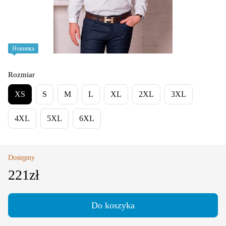
Новинка
Rozmiar
XS
S
M
L
XL
2XL
3XL
4XL
5XL
6XL
Dostępny
221zł
Do koszyka