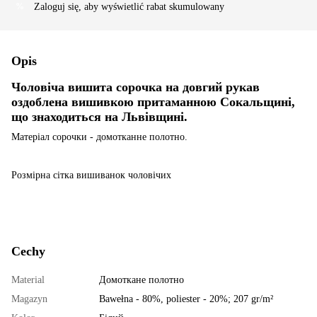
Zaloguj się
, aby wyświetlić rabat skumulowany
%
Opis
Чоловіча вишита сорочка на довгий рукав
оздоблена вишивкою притаманною Сокальщині,
що знаходиться на Львівщині.
Матеріал сорочки - домотканне полотно.
Розмірна сітка вишиванок чоловічих
Cechy
Material
Домоткане полотно
Magazyn
Bawełna - 80%, poliester - 20%; 207 gr/m²