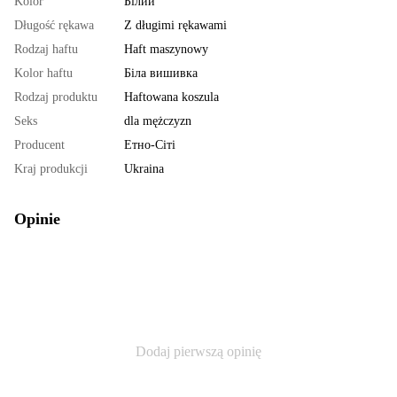
Kolor
Білий
Długość rękawa
Z długimi rękawami
Rodzaj haftu
Haft maszynowy
Kolor haftu
Біла вишивка
Rodzaj produktu
Haftowana koszula
Seks
dla mężczyzn
Producent
Етно-Сіті
Kraj produkcji
Ukraina
Opinie
Dodaj pierwszą opinię