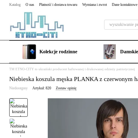
Przejdź do głównej treści
Katalog
O nas
Płatność i dostawa towaru
Wymiana i zwrot
Dane kontaktowe
Kolekcje rodzinne
Damskie
TM ETNO-CITY to ukraiński producent haftowanej i drukowanej odzieży patriotycznej
Niebieska koszula męska PLANKA z czerwonym h
Niedostępny
Artykuł: 820
Zostaw opinię