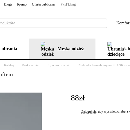
Bloga
Бренди
Oferta publiczna
Укр
PL
Eng
Komfort
 ubrania
Męska odzież
Ub
Katalog
Męska odzież
Сорочки чоловічі
Niebieska koszula męska PLANK z c
aftem
88zł
Zaloguj się
, aby wyświetlić rabat
%