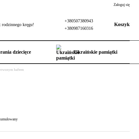
Zaloguj się
+380507380943
Koszyk
 rodzinnego kręgu!
+380987160316
rania dziecięce
Ukraińskie pamiątki
zerwonym haftem
 skumulowany