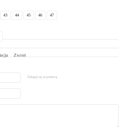
43
44
45
46
47
ncja
Zwrot
Zaloguj się za pomocą