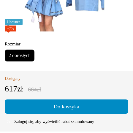
Новинка
−7%
Rozmiar
2 dorosłych
Dostępny
617zł
664zł
Do koszyka
Zaloguj się
, aby wyświetlić rabat skumulowany
%