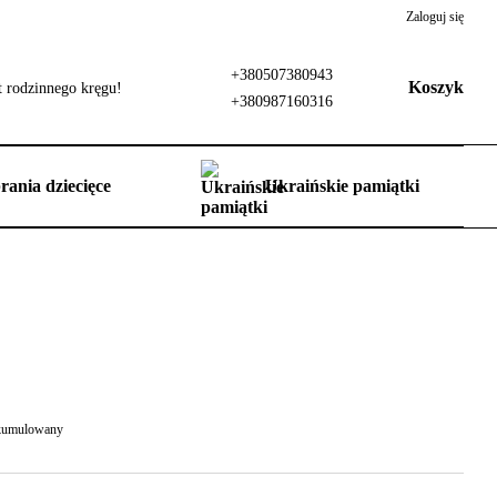
Zaloguj się
+380507380943
Koszyk
 rodzinnego kręgu!
+380987160316
rania dziecięce
Ukraińskie pamiątki
 skumulowany