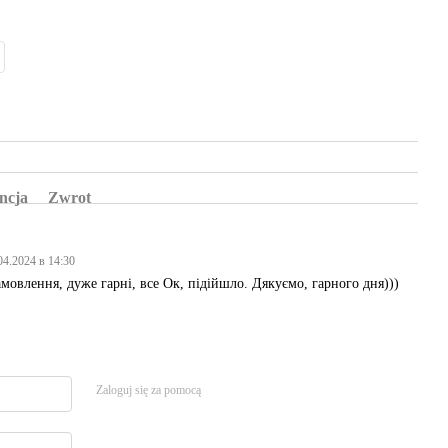
ncja
Zwrot
04.2024 в 14:30
мовлення, дуже гарні, все Ок, підійшло. Дякуємо, гарного дня)))
Zaloguj się za pomocą