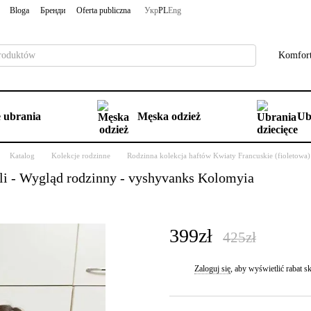
Bloga
Бренди
Oferta publiczna
Укр
PL
Eng
Komfort
 ubrania
Męska odzież
Ub
Katalog
Kolekcje rodzinne
Rodzinna kolekcja haftów Kwiaty Francuskie (fioletowa)
eli - Wygląd rodzinny - vyshyvanks Kolomyia
399zł
425zł
Zaloguj się
, aby wyświetlić rabat
%