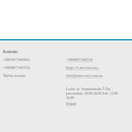
Kontakt
+380507380943
+380987160316
+380987160316
https://t.me/etnocity
info@etno-city.com.ua
Telefon zwrotny
Lwów, ul. Svientsitskoho 5 Dni
powszednie: 10:00-18:00 Sob: 12:00-
16:00
Dojazd