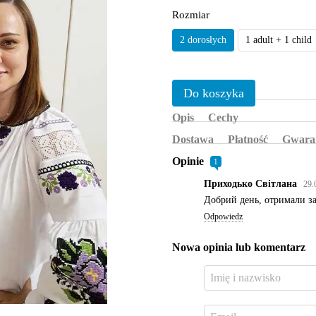
Rozmiar
2 dorosłych
1 adult + 1 child
Do koszyka
Opis
Cechy
Dostawa
Płatność
Gwara
Opinie
1
Приходько Світлана
29.
Добрий день, отримали за
Odpowiedz
Nowa opinia lub komentarz