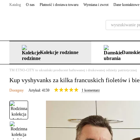
Przejdź do głównej treści
Katalog
O nas
Płatność i dostawa towaru
Wymiana i zwrot
Dane kontaktowe
Kolekcje rodzinne
Damskie
TM ETNO-CITY to ukraiński producent haftowanej i drukowanej odzieży patriotycznej
Kup vyshyvanks za kilka francuskich fioletów i bi
Dostępny
Artykuł: 4159
1 komentarz