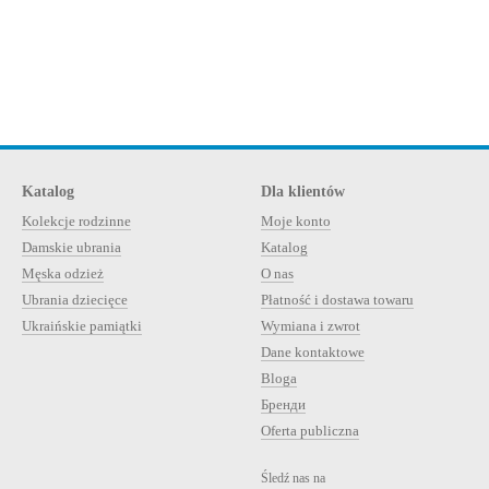
Katalog
Dla klientów
Kolekcje rodzinne
Moje konto
Damskie ubrania
Katalog
Męska odzież
O nas
Ubrania dziecięce
Płatność i dostawa towaru
Ukraińskie pamiątki
Wymiana i zwrot
Dane kontaktowe
Bloga
Бренди
Oferta publiczna
Śledź nas na