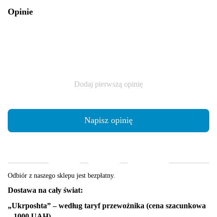
Opinie
Dodaj pierwszą opinię
Napisz opinię
Dostawa
Płatność
Gwarancja
Odbiór z naszego sklepu jest bezpłatny.
Dostawa na cały świat:
„Ukrposhta” – według taryf przewoźnika (cena szacunkowa
– 1000 UAH)