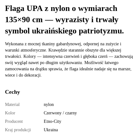
Flaga UPA z nylon o wymiarach
135×90 cm — wyrazisty i trwały
symbol ukraińskiego patriotyzmu.
Wykonana z mocnej tkaniny gabardynowej, odpornej na zużycie i
warunki atmosferyczne. Krawędzie starannie obszyte dla większej
trwałości. Kolory — intensywna czerwień i głęboka czerń — zachowują
swój wygląd nawet po długim użytkowaniu. Możliwość łatwego
zamocowania na drążku sprawia, że flaga idealnie nadaje się na marsze,
wiece i do dekoracji.
Cechy
Material
nylon
Kolor
Czerwony / czarny
Producent
Etno-City
Kraj produkcji
Ukraina