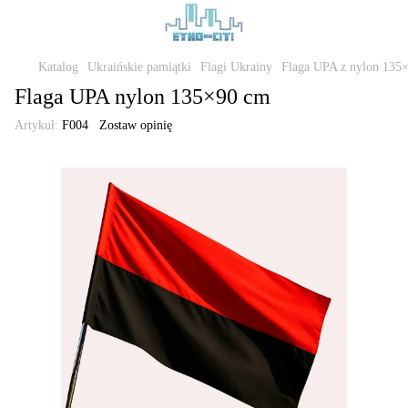
Katalog
Ukraińskie pamiątki
Flagi Ukrainy
Flaga UPA z nylon 135
Flaga UPA nylon 135×90 cm
Artykuł:
F004
Zostaw opinię