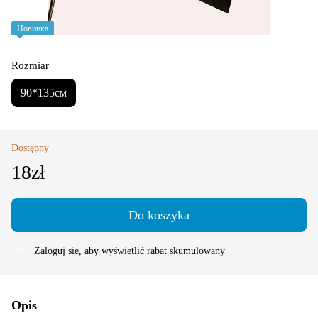
Новинка
Rozmiar
90*135см
Dostępny
18zł
Do koszyka
Zaloguj się
, aby wyświetlić rabat skumulowany
%
Opis