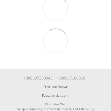
+380507380943
+380987160316
Dane kontaktowe
Pełna wersja strony
© 2014—2026
Sklep internetowy z odzieżą haftowaną TM Ethno-City