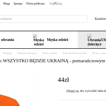
Bloga
Бренди
Oferta publiczna
Укр
PL
Eng
Komfort
 ubrania
Męska odzież
Ub
Katalog
Ubrania dziecięce
Поло дитяче
Polo dla dziewczynek
Поло з син
haftem WSZYSTKO BĘDZIE UKRAINĄ - pomarańczowym
44zł
Zaloguj się
, aby wyświetlić rabat
%