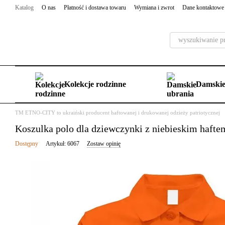
Przejdź do głównej treści
Katalog
O nas
Płatność i dostawa towaru
Wymiana i zwrot
Dane kontaktowe
Kolekcje rodzinne
Damskie
TM ETNO-CITY to ukraiński producent haftowanej i drukowanej odzieży patriotycznej
Koszulka polo dla dziewczynki z niebieskim 
Dostępny
Artykuł: 6067
Zostaw opinię