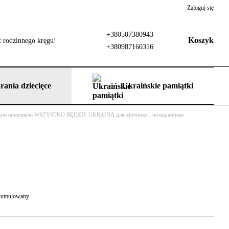
Zaloguj się
+380507380943
Koszyk
 rodzinnego kręgu!
+380987160316
rania dziecięce
Ukraińskie pamiątki
ьою вишивкою WSZYSTKO BĘDZIE UKRAINĄ для дівчинки , помаранчеве
 skumulowany