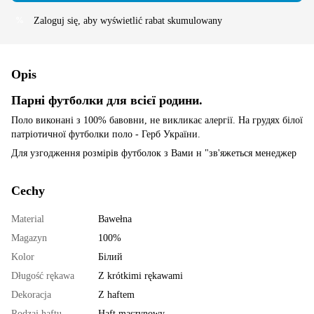
Zaloguj się
, aby wyświetlić rabat skumulowany
%
Opis
Парні футболки для всієї родини.
Поло виконані з 100% бавовни, не викликає алергії. На грудях білої
патріотичної футболки поло - Герб України.
Для узгодження розмірів футболок з Вами н "зв'яжеться менеджер
Cechy
Material
Bawełna
Magazyn
100%
Kolor
Білий
Długość rękawa
Z krótkimi rękawami
Dekoracja
Z haftem
Rodzaj haftu
Haft maszynowy