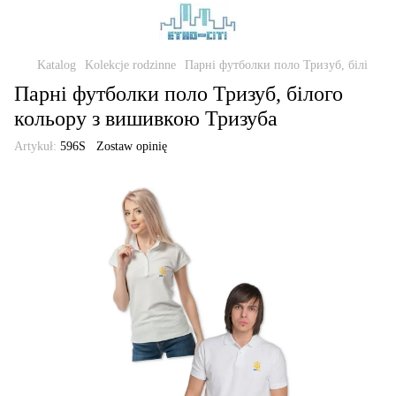
Katalog
Kolekcje rodzinne
Парні футболки поло Тризуб, білі
Парні футболки поло Тризуб, білого
кольору з вишивкою Тризуба
Artykuł:
596S
Zostaw opinię