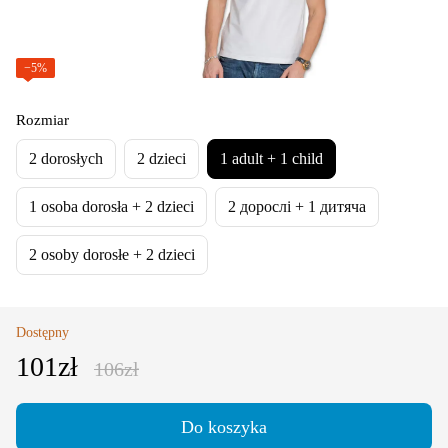
−5%
Rozmiar
2 dorosłych
2 dzieci
1 adult + 1 child
1 osoba dorosła + 2 dzieci
2 дорослі + 1 дитяча
2 osoby dorosłe + 2 dzieci
Dostępny
101zł
106zł
Do koszyka