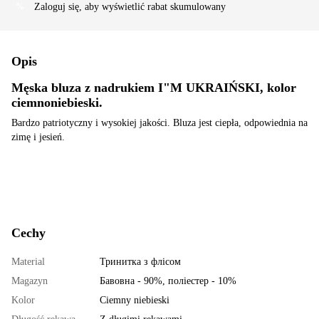
Zaloguj się
, aby wyświetlić rabat skumulowany
%
Opis
Męska bluza z nadrukiem I"M UKRAIŃSKI, kolor
ciemnoniebieski.
Bardzo patriotyczny i wysokiej jakości. Bluza jest ciepła, odpowiednia na
zimę i jesień.
Cechy
Material
Тринитка з флісом
Magazyn
Бавовна - 90%, поліестер - 10%
Kolor
Ciemny niebieski