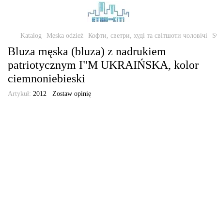
Katalog
Męska odzież
Кофти, светри, худі та світшоти чоловічі
S
Bluza męska (bluza) z nadrukiem
patriotycznym I"M UKRAIŃSKA, kolor
ciemnoniebieski
Artykuł:
2012
Zostaw opinię