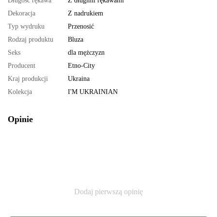
Długość rękawa
Z długimi rękawami
Dekoracja
Z nadrukiem
Typ wydruku
Przenosić
Rodzaj produktu
Bluza
Seks
dla mężczyzn
Producent
Etno-City
Kraj produkcji
Ukraina
Kolekcja
I'M UKRAINIAN
Opinie
Dodaj pierwszą opinię