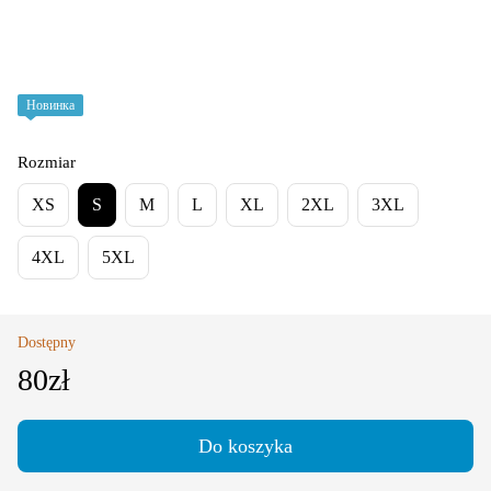
Новинка
Rozmiar
XS
S
M
L
XL
2XL
3XL
4XL
5XL
Dostępny
80zł
Do koszyka