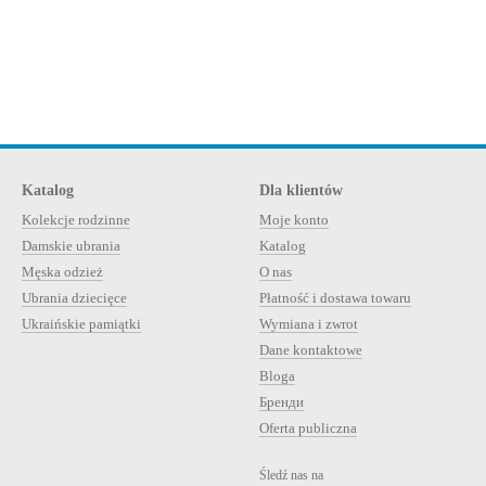
Katalog
Dla klientów
Kolekcje rodzinne
Moje konto
Damskie ubrania
Katalog
Męska odzież
O nas
Ubrania dziecięce
Płatność i dostawa towaru
Ukraińskie pamiątki
Wymiana i zwrot
Dane kontaktowe
Bloga
Бренди
Oferta publiczna
Śledź nas na