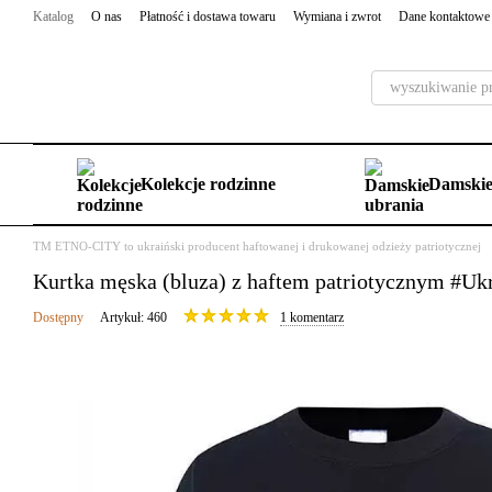
Przejdź do głównej treści
Katalog
O nas
Płatność i dostawa towaru
Wymiana i zwrot
Dane kontaktowe
Kolekcje rodzinne
Damskie
TM ETNO-CITY to ukraiński producent haftowanej i drukowanej odzieży patriotycznej
Kurtka męska (bluza) z haftem patriotycznym #Ukr
Dostępny
Artykuł: 460
1 komentarz