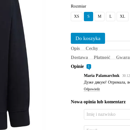
Rozmiar
XS
S
M
L
XL
Do koszyka
Opis
Cechy
Dostawa
Płatność
Gwara
Opinie
1
⁨Maria Palamarchuk⁩
30.12
Дуже дякую! Отримала, в
Odpowiedz
Nowa opinia lub komentarz