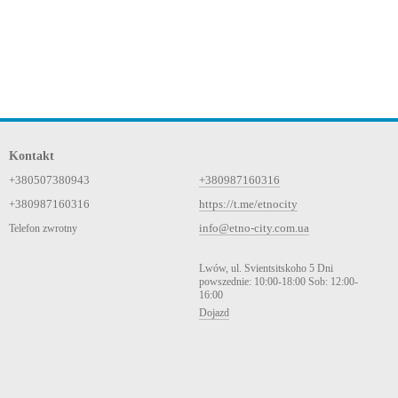
Kontakt
+380507380943
+380987160316
+380987160316
https://t.me/etnocity
info@etno-city.com.ua
Telefon zwrotny
Lwów, ul. Svientsitskoho 5 Dni
powszednie: 10:00-18:00 Sob: 12:00-
16:00
Dojazd