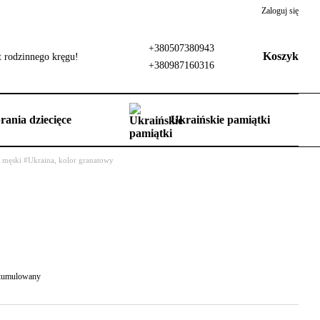
Zaloguj się
+380507380943
Koszyk
 rodzinnego kręgu!
+380987160316
rania dziecięce
Ukraińskie pamiątki
) męski #Ukraina, kolor granatowy
 skumulowany