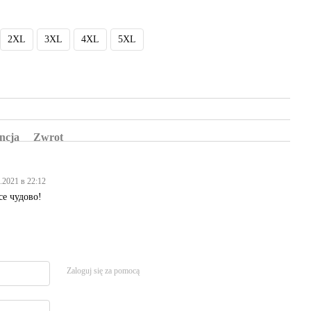
2XL
3XL
4XL
5XL
ncja
Zwrot
.2021 в 22:12
се чудово!
Zaloguj się za pomocą