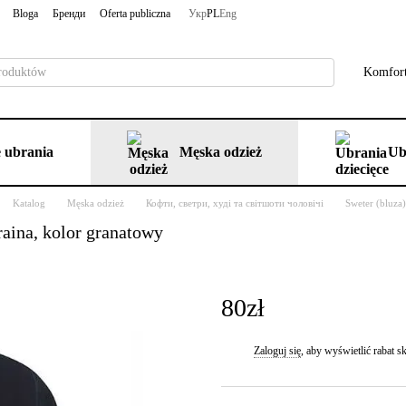
Bloga
Бренди
Oferta publiczna
Укр
PL
Eng
Komfort
 ubrania
Męska odzież
Ub
Katalog
Męska odzież
Кофти, светри, худі та світшоти чоловічі
Sweter (bluza
aina, kolor granatowy
80zł
Zaloguj się
, aby wyświetlić rabat
%