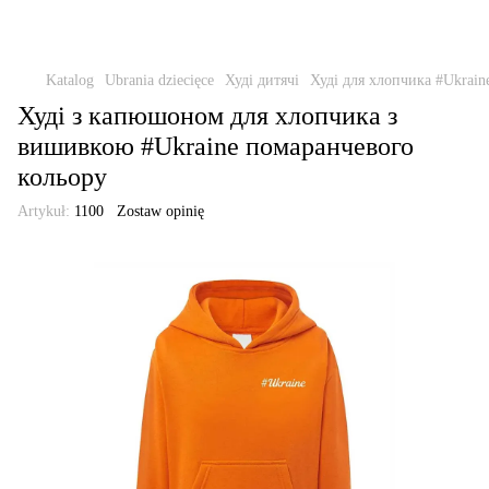
Katalog
Ubrania dziecięce
Худі дитячі
Худі для хлопчика #Ukrain
Худі з капюшоном для хлопчика з
вишивкою #Ukraine помаранчевого
кольору
Artykuł:
1100
Zostaw opinię