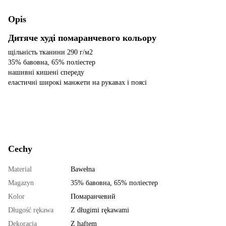
Opis
Дитяче худі помаранчевого кольору
щільність тканини 290 г/м2
35% бавовна, 65% поліестер
нашивні кишені спереду
еластичні широкі манжети на рукавах і поясі
Cechy
Material
Bawełna
Magazyn
35% бавовна, 65% поліестер
Kolor
Помаранчевий
Długość rękawa
Z długimi rękawami
Dekoracja
Z haftem