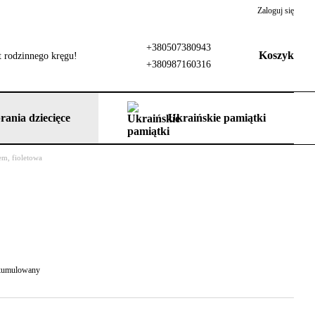
Zaloguj się
+380507380943
Koszyk
 rodzinnego kręgu!
+380987160316
rania dziecięce
Ukraińskie pamiątki
em, fioletowa
 skumulowany