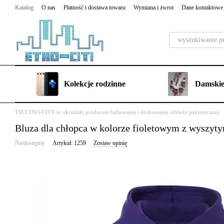
Przejdź do głównej treści
Katalog
O nas
Płatność i dostawa towaru
Wymiana i zwrot
Dane kontaktowe
Kolekcje rodzinne
Damskie
TM ETNO-CITY to ukraiński producent haftowanej i drukowanej odzieży patriotycznej
Bluza dla chłopca w kolorze fioletowym z wyszyt
Niedostępny
Artykuł: 1259
Zostaw opinię