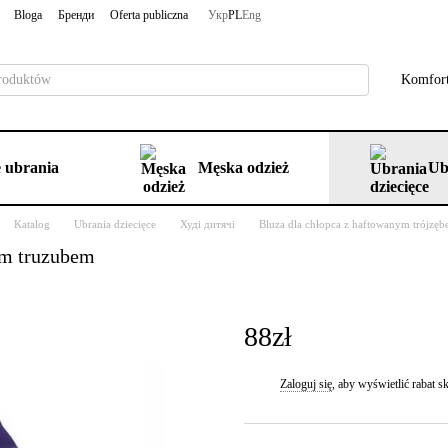
Bloga
Бренди
Oferta publiczna
Укр
PL
Eng
Komfort
 ubrania
Męska odzież
Ub
Katalog
Ubrania dziecięce
Худі дитячі
Bluza dla chłopca z haftowanym trójzęb
ym truzubem
88zł
Zaloguj się
, aby wyświetlić rabat
%