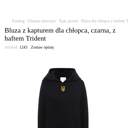
Katalog
Ubrania dziecięce
Худі дитячі
Bluza dla chłopca z haftem T
Bluza z kapturem dla chłopca, czarna, z
haftem Trident
Artykuł:
1243
Zostaw opinię