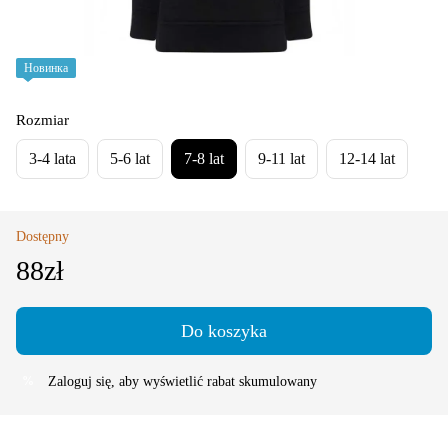
Новинка
Rozmiar
3-4 lata
5-6 lat
7-8 lat
9-11 lat
12-14 lat
Dostępny
88zł
Do koszyka
Zaloguj się
, aby wyświetlić rabat skumulowany
%