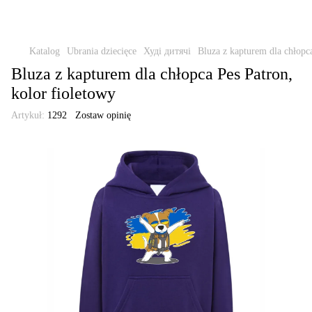
Katalog
Ubrania dziecięce
Худі дитячі
Bluza z kapturem dla chłopca
Bluza z kapturem dla chłopca Pes Patron,
kolor fioletowy
Artykuł:
1292
Zostaw opinię