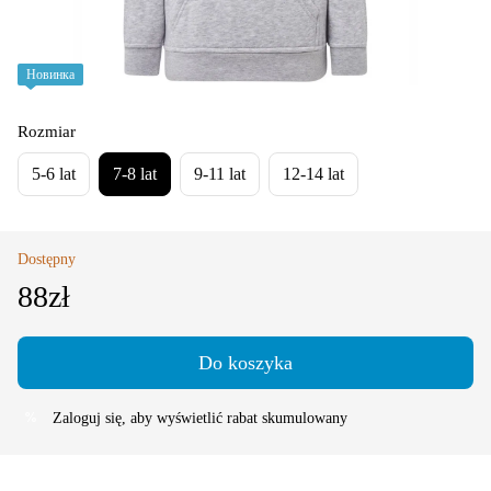
Новинка
Rozmiar
5-6 lat
7-8 lat
9-11 lat
12-14 lat
Dostępny
88zł
Do koszyka
Zaloguj się
, aby wyświetlić rabat skumulowany
%