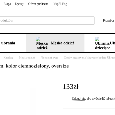
Bloga
Бренди
Oferta publiczna
Укр
PL
Eng
Komfort
 ubrania
Męska odzież
Ub
Katalog
Męska odzież
Чоловічі худі
Chudy mężczyzna Wszystko będzie Ukrain
m, kolor ciemnozielony, oversize
133zł
Zaloguj się
, aby wyświetlić rabat
%