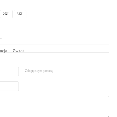
2XL
3XL
ncja
Zwrot
Zaloguj się za pomocą