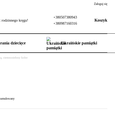
Zaloguj się
+380507380943
Koszyk
 rodzinnego kręgu!
+380987160316
rania dziecięce
Ukraińskie pamiątki
ą, ciemnozielony kolor
 skumulowany