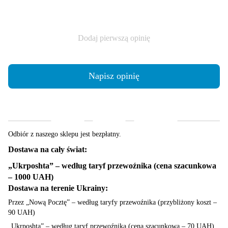
Dodaj pierwszą opinię
Napisz opinię
Dostawa
Płatność
Gwarancja
Odbiór z naszego sklepu jest bezpłatny.
Dostawa na cały świat:
„Ukrposhta” – według taryf przewoźnika (cena szacunkowa
– 1000 UAH)
Dostawa na terenie Ukrainy:
Przez „Nową Pocztę” – według taryfy przewoźnika (przybliżony koszt –
90 UAH)
„Ukrposhta” – według taryf przewoźnika (cena szacunkowa – 70 UAH)