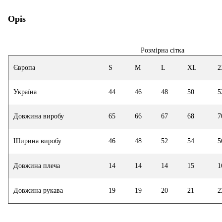
Opis
Розмірна сітка
Європа
S
M
L
XL
2
Україна
44
46
48
50
5
Довжина виробу
65
66
67
68
7
Ширина виробу
46
48
52
54
5
Довжина плеча
14
14
14
15
1
Довжина рукава
19
19
20
21
2