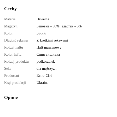
Cechy
Material
Bawełna
Magazyn
Бавовна - 95%, еластан - 5%
Kolor
Білий
Długość rękawa
Z krótkimi rękawami
Rodzaj haftu
Haft maszynowy
Kolor haftu
Синя вишивка
Rodzaj produktu
podkoszulek
Seks
dla mężczyzn
Producent
Етно-Сіті
Kraj produkcji
Ukraina
Opinie