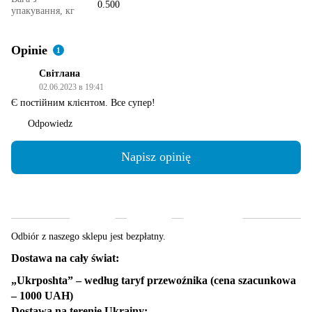
0.500
упакування, кг
Opinie
1
Світлана
02.06.2023 в 19:41
Є постійним клієнтом. Все супер!
Odpowiedz
Napisz opinię
Dostawa
Płatność
Gwarancja
Odbiór z naszego sklepu jest bezpłatny.
Dostawa na cały świat:
„Ukrposhta” – według taryf przewoźnika (cena szacunkowa
– 1000 UAH)
Dostawa na terenie Ukrainy: