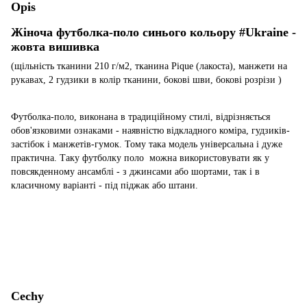
Opis
Жіноча футболка-поло синього кольору #Ukraine -
жовта вишивка
(щільність тканини 210 г/м2, тканина Pique (лакоста), манжети на
рукавах, 2 гудзики в колір тканини, бокові шви, бокові розрізи )
Футболка-поло, виконана в традиційному стилі, відрізняється
обов'язковими ознаками - наявністю вiдкладного коміра, гудзиків-
застібок і манжетів-гумок. Тому така модель універсальна і дуже
практична. Таку футболку поло
можна використовувати як у
повсякденному ансамблі - з джинсами або шортами, так і в
класичному варіанті - під піджак або штани.
Cechy