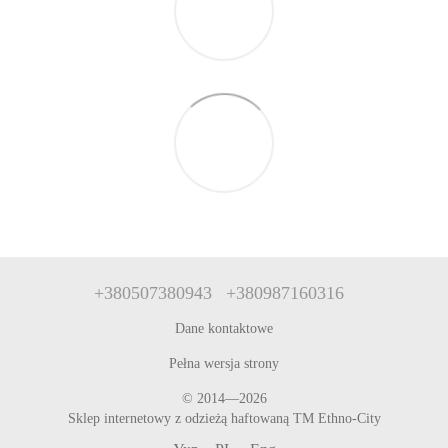
+380507380943
+380987160316
Dane kontaktowe
Pełna wersja strony
© 2014—2026
Sklep internetowy z odzieżą haftowaną TM Ethno-City