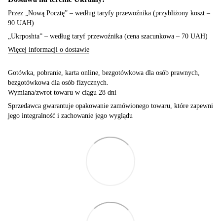
Przez „Nową Pocztę” – według taryfy przewoźnika (przybliżony koszt –
90 UAH)
„Ukrposhta” – według taryf przewoźnika (cena szacunkowa – 70 UAH)
Więcej informacji o dostawie
Gotówka, pobranie, karta online, bezgotówkowa dla osób prawnych,
bezgotówkowa dla osób fizycznych.
Wymiana/zwrot towaru w ciągu 28 dni
Sprzedawca gwarantuje opakowanie zamówionego towaru, które zapewni
jego integralność i zachowanie jego wyglądu