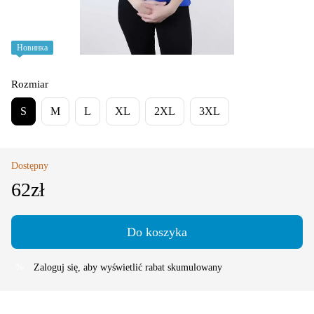
Новинка
Rozmiar
S
M
L
XL
2XL
3XL
Dostępny
62zł
Do koszyka
Zaloguj się
, aby wyświetlić rabat skumulowany
%