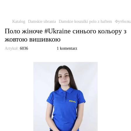
Katalog
Damskie ubrania
Damskie koszulki polo z haftem
Футболка
Поло жіноче #Ukraine синього кольору з
жовтою вишивкою
Artykuł:
6036
1 komentarz