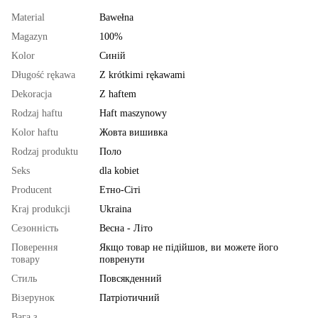
Material
Bawełna
Magazyn
100%
Kolor
Синій
Długość rękawa
Z krótkimi rękawami
Dekoracja
Z haftem
Rodzaj haftu
Haft maszynowy
Kolor haftu
Жовта вишивка
Rodzaj produktu
Поло
Seks
dla kobiet
Producent
Етно-Сіті
Kraj produkcji
Ukraina
Сезонність
Весна - Літо
Поверення
Якщо товар не підійшов, ви можете його
товару
повренути
Стиль
Повсякденний
Візерунок
Патріотичний
Вага з