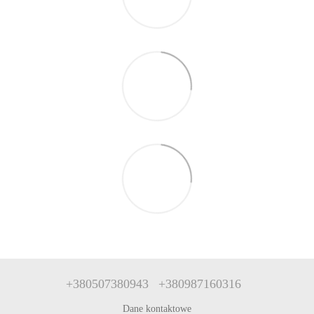
+380507380943
+380987160316
Dane kontaktowe