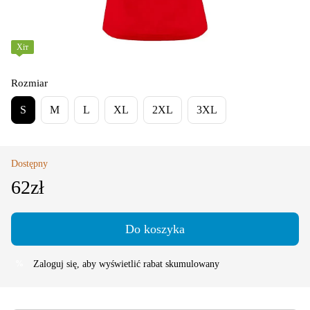
Хіт
Rozmiar
S
M
L
XL
2XL
3XL
Dostępny
62zł
Do koszyka
Zaloguj się
, aby wyświetlić rabat skumulowany
%