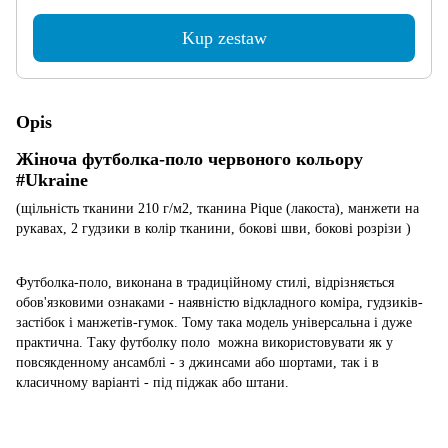
Kup zestaw
Opis
Жіноча футболка-поло червоного кольору
#Ukraine
(щільність тканини 210 г/м2, тканина Pique (лакоста), манжети на
рукавах, 2 гудзики в колір тканини, бокові шви, бокові розрізи )
Футболка-поло, виконана в традиційному стилі, відрізняється
обов'язковими ознаками - наявністю вiдкладного коміра, гудзиків-
застібок і манжетів-гумок. Тому така модель універсальна і дуже
практична. Таку футболку поло
можна використовувати як у
повсякденному ансамблі - з джинсами або шортами, так і в
класичному варіанті - під піджак або штани.