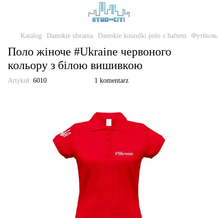
Katalog
Damskie ubrania
Damskie koszulki polo z haftem
Футболка
Поло жіноче #Ukraine червоного
кольору з білою вишивкою
Artykuł:
6010
1 komentarz