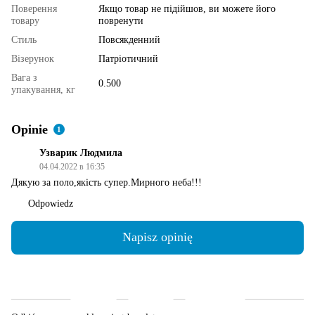
Поверення
Якщо товар не підійшов, ви можете його
товару
повренути
Стиль
Повсякденний
Візерунок
Патріотичний
Вага з
0.500
упакування, кг
Opinie
1
⁨Узварик Людмила⁩
04.04.2022 в 16:35
Дякую за поло,якість супер.Мирного неба!!!
Odpowiedz
Napisz opinię
Dostawa
Płatność
Gwarancja