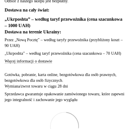
Odbiór z naszego sklepu jest bezpłatny.
Dostawa na cały świat:
„Ukrposhta” – według taryf przewoźnika (cena szacunkowa
– 1000 UAH)
Dostawa na terenie Ukrainy:
Przez „Nową Pocztę” – według taryfy przewoźnika (przybliżony koszt –
90 UAH)
„Ukrposhta” – według taryf przewoźnika (cena szacunkowa – 70 UAH)
Więcej informacji o dostawie
Gotówka, pobranie, karta online, bezgotówkowa dla osób prawnych,
bezgotówkowa dla osób fizycznych.
Wymiana/zwrot towaru w ciągu 28 dni
Sprzedawca gwarantuje opakowanie zamówionego towaru, które zapewni
jego integralność i zachowanie jego wyglądu