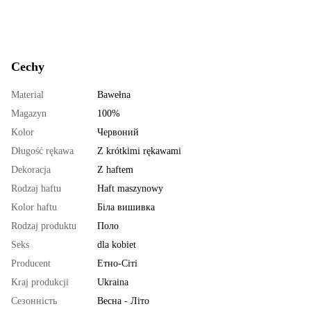
Cechy
Material
Bawełna
Magazyn
100%
Kolor
Червоний
Długość rękawa
Z krótkimi rękawami
Dekoracja
Z haftem
Rodzaj haftu
Haft maszynowy
Kolor haftu
Біла вишивка
Rodzaj produktu
Поло
Seks
dla kobiet
Producent
Етно-Сіті
Kraj produkcji
Ukraina
Сезонність
Весна - Літо