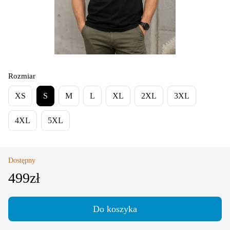
Rozmiar
XS
S
M
L
XL
2XL
3XL
4XL
5XL
Dostępny
499zł
Do koszyka