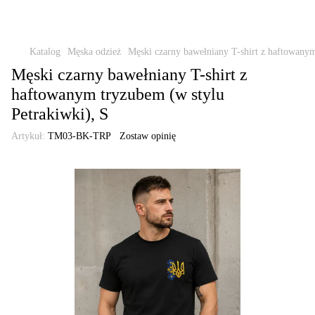
Katalog
Męska odzież
Męski czarny bawełniany T-shirt z haftowanym
Męski czarny bawełniany T-shirt z
haftowanym tryzubem (w stylu
Petrakiwki), S
Artykuł:
TM03-BK-TRP
Zostaw opinię