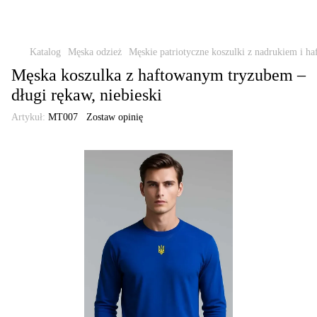
Katalog
Męska odzież
Męskie patriotyczne koszulki z nadrukiem i ha
Męska koszulka z haftowanym tryzubem –
długi rękaw, niebieski
Artykuł:
MT007
Zostaw opinię