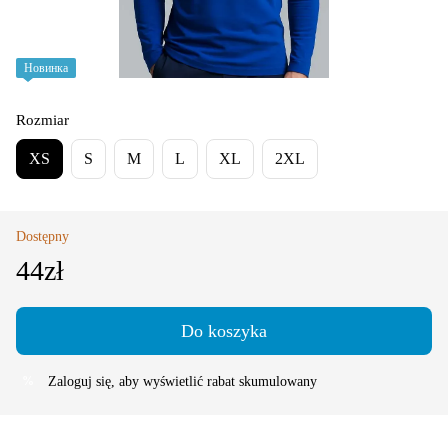
Новинка
Rozmiar
XS
S
M
L
XL
2XL
Dostępny
44zł
Do koszyka
Zaloguj się
, aby wyświetlić rabat skumulowany
%