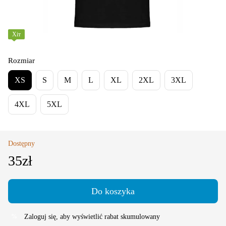
Хіт
Rozmiar
XS
S
M
L
XL
2XL
3XL
4XL
5XL
Dostępny
35zł
Do koszyka
Zaloguj się
, aby wyświetlić rabat skumulowany
%