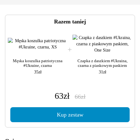
Razem taniej
Męska koszulka patriotyczna
Czapka z daszkiem #Ukraina,
#Ukraine, czarna
czarna z piaskowym paskiem
35zł
31zł
63zł
66zł
Kup zestaw