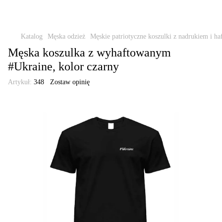
Katalog
Męska odzież
Męskie patriotyczne koszulki z nadrukiem i ha
Męska koszulka z wyhaftowanym
#Ukraine, kolor czarny
Artykuł:
348
Zostaw opinię