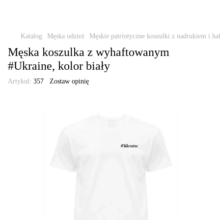
Katalog
Męska odzież
Męskie patriotyczne koszulki z nadrukiem i ha
Męska koszulka z wyhaftowanym
#Ukraine, kolor biały
Artykuł:
357
Zostaw opinię