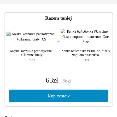
Razem taniej
Męska koszulka patriotyczna:
Кепка бейсболка #Ukraine, біла з
#Ukraine, biały
чорною полоскою
35zł
31zł
63zł
66zł
Kup zestaw