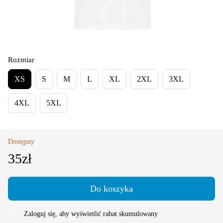
Rozmiar
XS
S
M
L
XL
2XL
3XL
4XL
5XL
Dostępny
35zł
Do koszyka
Zaloguj się
, aby wyświetlić rabat skumulowany
%