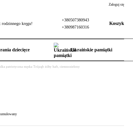
Zaloguj się
+380507380943
Koszyk
 rodzinnego kręgu!
+380987160316
rania dziecięce
Ukraińskie pamiątki
lka patriotyczna męska Trójząb żółty haft, ciemnozielony
 skumulowany