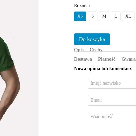
Rozmiar
XS
S
M
L
XL
Do koszyka
Opis
Cechy
Dostawa
Płatność
Gwara
Nowa opinia lub komentarz