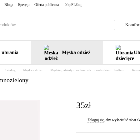
Bloga
Бренди
Oferta publiczna
Укр
PL
Eng
Komfort
 ubrania
Męska odzież
Ub
Katalog
Męska odzież
Męskie patriotyczne koszulki z nadrukiem i haftem
Koszu
emnozielony
35zł
Zaloguj się
, aby wyświetlić rabat
%