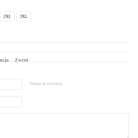
2XL
3XL
ncja
Zwrot
Zaloguj się za pomocą