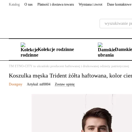
Przejdź do głównej treści
Katalog
O nas
Płatność i dostawa towaru
Wymiana i zwrot
Dane kontaktowe
Kolekcje rodzinne
Damskie
TM ETNO-CITY to ukraiński producent haftowanej i drukowanej odzieży patriotycznej
Koszulka męska Trident żółta haftowana, kolor ci
Dostępny
Artykuł: mf0004
Zostaw opinię