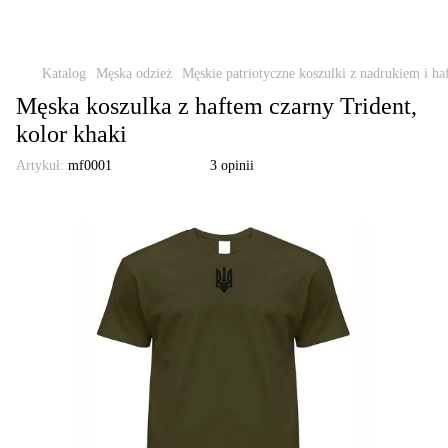
Katalog
Męska odzież
Męskie patriotyczne koszulki z nadrukiem i ha
Męska koszulka z haftem czarny Trident,
kolor khaki
Artykuł:
mf0001
3 opinii