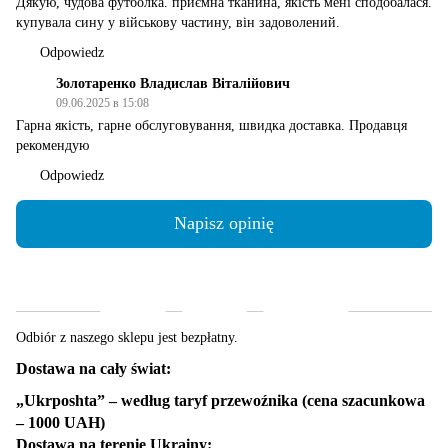
Дякую, чудова футболка. приємна тканина, якість мені сподобалася.
купувала сину у військову частину, він задоволений.
Odpowiedz
Золотаренко Владислав Віталійович
09.06.2025 в 15:08
Гарна якість, гарне обслуговування, швидка доставка. Продавця
рекомендую
Odpowiedz
Napisz opinię
Dostawa
Płatność
Gwarancja
Odbiór z naszego sklepu jest bezpłatny.
Dostawa na cały świat:
„Ukrposhta” – według taryf przewoźnika (cena szacunkowa
– 1000 UAH)
Dostawa na terenie Ukrainy: