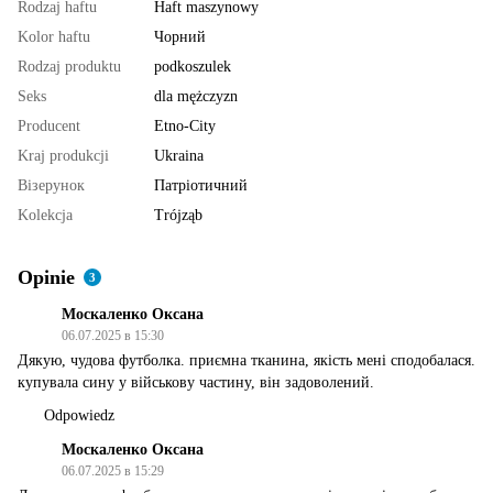
Rodzaj haftu
Haft maszynowy
Kolor haftu
Чорний
Rodzaj produktu
podkoszulek
Seks
dla mężczyzn
Producent
Etno-City
Kraj produkcji
Ukraina
Візерунок
Патріотичний
Kolekcja
Trójząb
Opinie
3
Москаленко Оксана
06.07.2025 в 15:30
Дякую, чудова футболка. приємна тканина, якість мені сподобалася.
купувала сину у військову частину, він задоволений.
Odpowiedz
Москаленко Оксана
06.07.2025 в 15:29