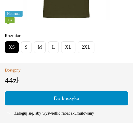
Новинка
Хіт
Rozmiar
XS
S
M
L
XL
2XL
Dostępny
44zł
Do koszyka
Zaloguj się
, aby wyświetlić rabat skumulowany
%