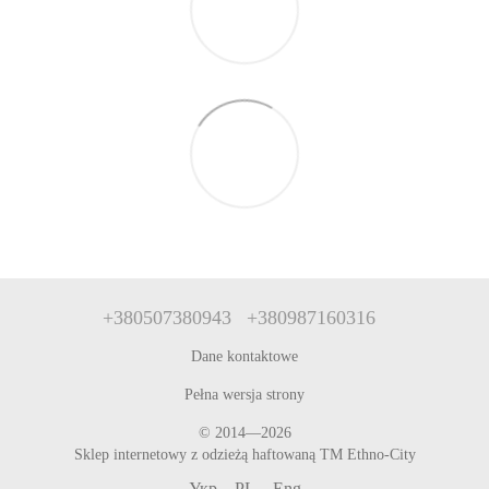
+380507380943
+380987160316
Dane kontaktowe
Pełna wersja strony
© 2014—2026
Sklep internetowy z odzieżą haftowaną TM Ethno-City
Укр
PL
Eng