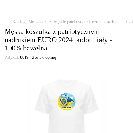
Katalog
Męska odzież
Męskie patriotyczne koszulki z nadrukiem i ha
Męska koszulka z patriotycznym
nadrukiem EURO 2024, kolor biały -
100% bawełna
Artykuł:
8019
Zostaw opinię