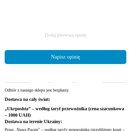
Dodaj pierwszą opinię
Napisz opinię
Dostawa
Płatność
Gwarancja
Odbiór z naszego sklepu jest bezpłatny.
Dostawa na cały świat:
„Ukrposhta” – według taryf przewoźnika (cena szacunkowa
– 1000 UAH)
Dostawa na terenie Ukrainy:
Przez „Nową Pocztę” – według taryfy przewoźnika (przybliżony koszt –