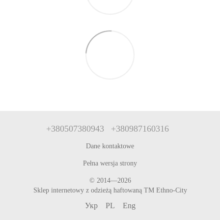
+380507380943
+380987160316
Dane kontaktowe
Pełna wersja strony
© 2014—2026
Sklep internetowy z odzieżą haftowaną TM Ethno-City
Укр
PL
Eng