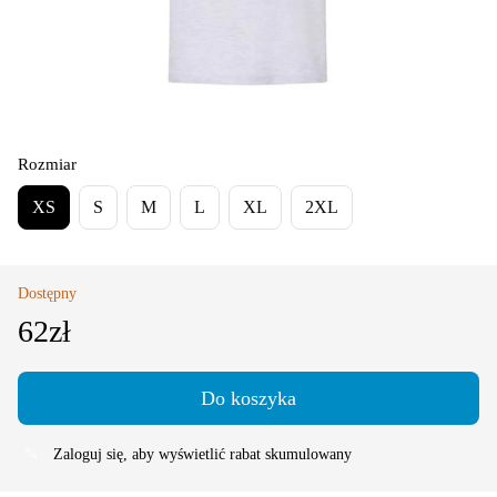
Rozmiar
XS
S
M
L
XL
2XL
Dostępny
62zł
Do koszyka
Zaloguj się
, aby wyświetlić rabat skumulowany
%