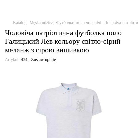
Katalog
Męska odzież
Футболки поло чоловічі
Чоловіча патріот
Чоловіча патріотична футболка поло
Галицький Лев кольору світло-сірий
меланж з сірою вишивкою
Artykuł:
434
Zostaw opinię