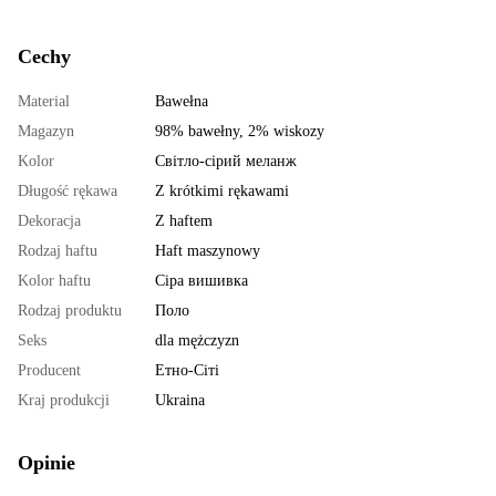
Cechy
Material
Bawełna
Magazyn
98% bawełny, 2% wiskozy
Kolor
Світло-сірий меланж
Długość rękawa
Z krótkimi rękawami
Dekoracja
Z haftem
Rodzaj haftu
Haft maszynowy
Kolor haftu
Сіра вишивка
Rodzaj produktu
Поло
Seks
dla mężczyzn
Producent
Етно-Сіті
Kraj produkcji
Ukraina
Opinie