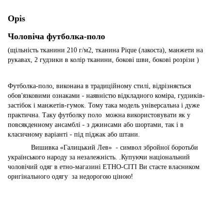
Opis
Чоловіча футболка-поло
(щільність тканини 210 г/м2, тканина Pique (лакоста), манжети на
рукавах, 2 гудзики в колір тканини, бокові шви, бокові розрізи )
Футболка-поло, виконана в традиційному стилі, відрізняється
обов'язковими ознаками - наявністю вiдкладного коміра, гудзиків-
застібок і манжетів-гумок. Тому така модель універсальна і дуже
практична. Таку футболку поло
можна використовувати як у
повсякденному ансамблі - з джинсами або шортами, так і в
класичному варіанті - під піджак або штани.
Вишивка «Галицький Лев»
- символ збройної боротьби
українського народу за незалежність. .Купуючи національний
чоловічий одяг в етно-магазині ЕТНО-СІТІ Ви стаєте власником
оригінального одягу
за недорогою ціною!