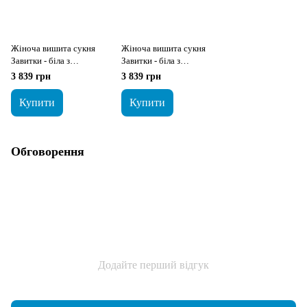
Жіноча вишита сукня
Жіноча вишита сукня
Завитки - біла з
Завитки - біла з
червоною вишивкою
блакитною вишивкою
3 839 грн
3 839 грн
Купити
Купити
Обговорення
Додайте перший відгук