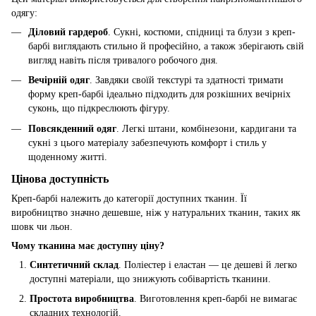
одягу:
Діловий гардероб
. Сукні, костюми, спідниці та блузи з креп-
барбі виглядають стильно й професійно, а також зберігають свій
вигляд навіть після тривалого робочого дня.
Вечірній одяг
. Завдяки своїй текстурі та здатності тримати
форму креп-барбі ідеально підходить для розкішних вечірніх
суконь, що підкреслюють фігуру.
Повсякденний одяг
. Легкі штани, комбінезони, кардигани та
сукні з цього матеріалу забезпечують комфорт і стиль у
щоденному житті.
Цінова доступність
Креп-барбі належить до категорії доступних тканин. Її
виробництво значно дешевше, ніж у натуральних тканин, таких як
шовк чи льон.
Чому тканина має доступну ціну?
Синтетичний склад
. Поліестер і еластан — це дешеві й легко
доступні матеріали, що знижують собівартість тканини.
Простота виробництва
. Виготовлення креп-барбі не вимагає
складних технологій.