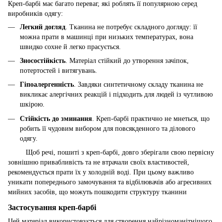
Креп-барбі має багато переваг, які роблять її популярною серед
виробників одягу:
Легкий догляд
. Тканина не потребує складного догляду: її
можна прати в машинці при низьких температурах, вона
швидко сохне й легко прасується.
Зносостійкість
. Матеріал стійкий до утворення зачіпок,
потертостей і витягувань.
Гіпоалергенність
. Завдяки синтетичному складу тканина не
викликає алергічних реакцій і підходить для людей із чутливою
шкірою.
Стійкість до зминання
. Креп-барбі практично не мнеться, що
робить її чудовим вибором для повсякденного та ділового
одягу.
Щоб речі, пошиті з креп-барбі, довго зберігали свою первісну
зовнішню привабливість та не втрачали своїх властивостей,
рекомендується прати їх у холодній воді. При цьому важливо
уникати попереднього замочування та відбілювачів або агресивних
мийних засобів, що можуть пошкодити структуру тканини
Застосування креп-барбі
Цей матеріал використовується для створення найрізноманітнішого