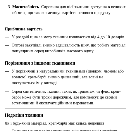
Масштабність
. Сировина для цієї тканини доступна в великих
обсягах, що також зменшує вартість готового продукту.
Приблизна вартість
:
У роздріб ціна за метр тканини коливається від 4 до 10 доларів.
Оптові закупівлі значно здешевлюють ціну, що робить матеріал
популярним серед виробників масового одягу.
Порівняння з іншими тканинами
У порівнянні з натуральними тканинами (шовком, льоном або
вовною) креп-барбі значно дешевший, але зовні не
поступається їм у вигляді.
Серед синтетичних тканин, таких як трикотаж чи фліс, креп-
барбі може бути трохи дорожчим, але компенсує це своїми
естетичними й експлуатаційними перевагами.
Недоліки тканини
Як і будь-який матеріал, креп-барбі має кілька недоліків: