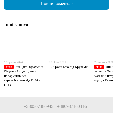
Новий коментар
Інші записи
13 грудня 2024
29 січня 2021
29 жовтня 202
Знайдіть ідеальний
103 роки Бою під Крутами
Дні 
акція
акція
Різдвяний подарунок з
на честь Хел
подарунковими
магазині пат
сертифікатами від ETNO-
одягу «Етно-
CITY
+380507380943
+380987160316