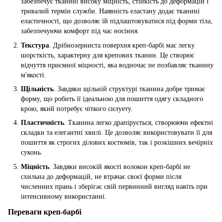
забезпечує тканині високу міцність, стійкість до деформацій і
тривалий термін служби. Наявність еластану додає тканині
еластичності, що дозволяє їй підлаштовуватися під форми тіла,
забезпечуючи комфорт під час носіння.
Текстура
. Дрібнозерниста поверхня креп-барбі має легку
шорсткість, характерну для крепових тканин. Це створює
відчуття приємної міцності, яка водночас не позбавляє тканину
м'якості.
Щільність
. Завдяки щільній структурі тканина добре тримає
форму, що робить її ідеальною для пошиття одягу складного
крою, який потребує чіткого силуету.
Пластичність
. Тканина легко драпірується, створюючи ефектні
складки та елегантні хвилі. Це дозволяє використовувати її для
пошиття як строгих ділових костюмів, так і розкішних вечірніх
суконь.
Міцність
. Завдяки високій якості волокон креп-барбі не
схильна до деформацій, не втрачає своєї форми після
численних прань і зберігає свій первинний вигляд навіть при
інтенсивному використанні.
Переваги креп-барбі