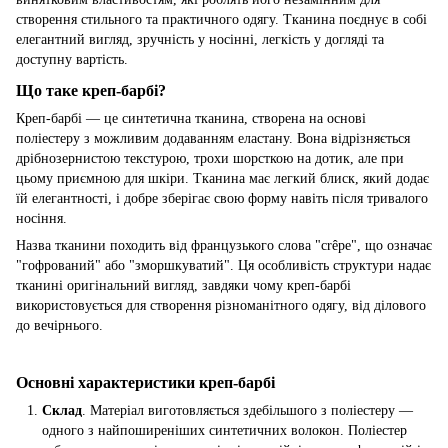
створення стильного та практичного одягу. Тканина поєднує в собі
елегантний вигляд, зручність у носінні, легкість у догляді та
доступну вартість.
Що таке креп-барбі?
Креп-барбі — це синтетична тканина, створена на основі
поліестеру з можливим додаванням еластану. Вона відрізняється
дрібнозернистою текстурою, трохи шорсткою на дотик, але при
цьому приємною для шкіри. Тканина має легкий блиск, який додає
їй елегантності, і добре зберігає свою форму навіть після тривалого
носіння.
Назва тканини походить від французького слова "crêpe", що означає
"гофрований" або "зморшкуватий". Ця особливість структури надає
тканині оригінальний вигляд, завдяки чому креп-барбі
використовується для створення різноманітного одягу, від ділового
до вечірнього.
Основні характеристики креп-барбі
Склад
. Матеріал виготовляється здебільшого з поліестеру —
одного з найпоширеніших синтетичних волокон. Поліестер