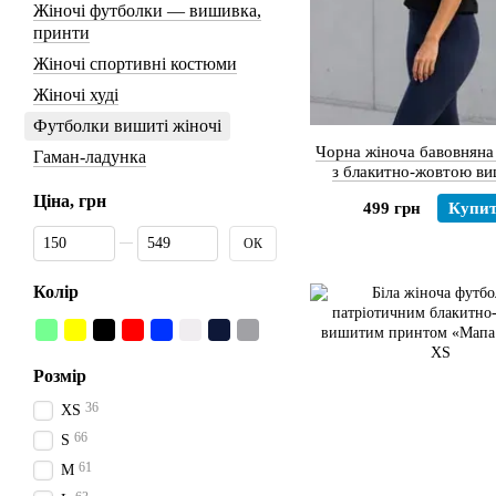
Жіночі футболки — вишивка,
принти
Жіночі спортивні костюми
Жіночі худі
Футболки вишиті жіночі
Чорна жіноча бавовняна
Гаман-ладунка
з блакитно-жовтою в
Тризуб (Петраківка
Ціна, грн
499 грн
Купи
Від Ціна, грн
До Ціна, грн
ОК
Колір
Розмір
36
XS
66
S
61
M