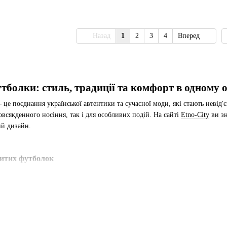
Назад
1
2
3
4
Вперед
тболки: стиль, традиції та комфорт в одному о
це поєднання української автентики та сучасної моди, які стають невід
повсякденного носіння, так і для особливих подій. На сайті
Etno-City
ви зн
ний дизайн.
шитих футболок
*
і відображає українські традиції, але в сучасному виконанні. Це можут
альність власниці.
**
сної бавовни або змішаних тканин, які забезпечують комфорт навіть у сп