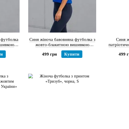
 футболка
Синя жіноча бавовняна футболка з
Синя ж
ишивкою
жовто-блакитною вишивкою
патріотич
), S
Тризуб (Петраківка), XS
принт
ти
499 грн
Купити
499 