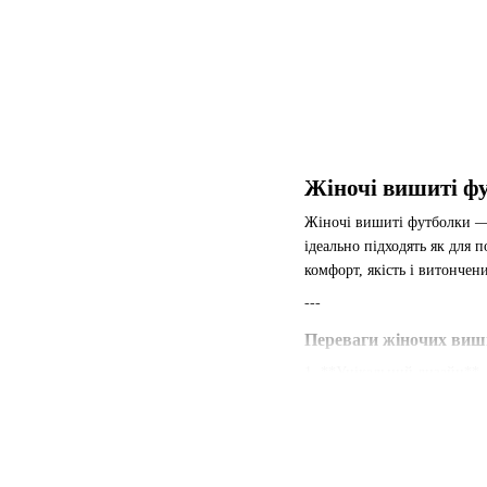
Жіночі вишиті фу
Жіночі вишиті футболки — 
ідеально підходять як для 
комфорт, якість і витонче
---
Переваги жіночих ви
1. **Унікальний дизайн*
Кожна вишиванка на футболц
які підкреслюють індивіду
2. **Комфортні матеріали
Футболки виготовлені з які