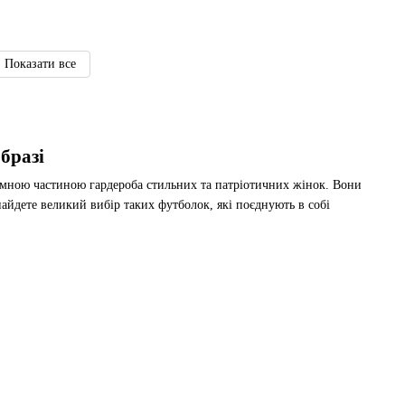
Показати все
бразі
'ємною частиною гардероба стильних та патріотичних жінок. Вони
айдете великий вибір таких футболок, які поєднують в собі
ь бути геометричні орнаменти, квіткові мотиви чи етнічні узори,
екотну погоду. Натуральні матеріали приємні до тіла, а сучасний