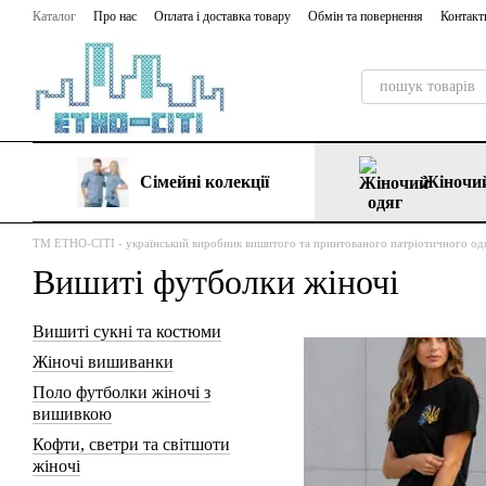
Перейти до основного контенту
Каталог
Про нас
Оплата і доставка товару
Обмін та повернення
Контакт
Сімейні колекції
Жіночий
ТМ ЕТНО-СІТІ - український виробник вишитого та принтованого патріотичного од
Вишиті футболки жіночі
Вишиті сукні та костюми
Жіночі вишиванки
Поло футболки жіночі з
вишивкою
Кофти, светри та світшоти
жіночі