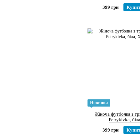
399 грн
Купи
Новинка
Жіноча футболка з т
Petrykivka, біл
399 грн
Купи