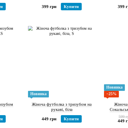
ти
399 грн
Купити
399 
Новинка
Новинка
−25%
ризубом
Жіноча футболка з тризубом на
Жіноча
а
рукаві, біла
Сокальсь
599 г
ти
449 грн
Купити
449 