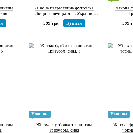
ишитим
Жіноча патріотична футболка
Жіноча 
но-синя
Доброго вечора ми з України,
Тр
чорна
ти
399 грн
Купити
399 
Новинка
Новинка
ишитим
Жіноча футболка з вишитим
Жіноча ф
а
Тризубом, синя
чорн