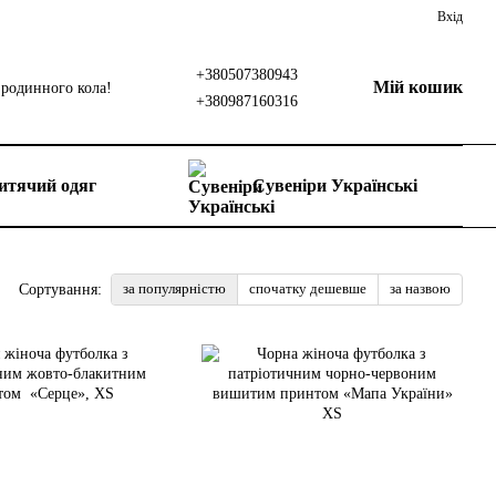
Вхід
+380507380943
Мій кошик
родинного кола!
+380987160316
итячий одяг
Сувеніри Українські
за популярністю
спочатку дешевше
за назвою
Сортування: