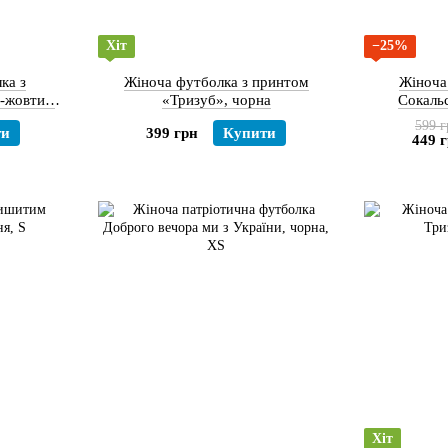
Хіт
−25%
ка з
Жіноча футболка з принтом
Жіноча
о-жовтим
«Тризуб», чорна
Сокальс
 України»
599 г
ти
399 грн
Купити
449 
Хіт