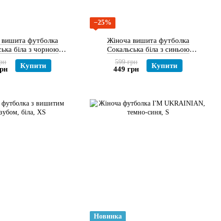
−25%
 вишита футболка
Жіноча вишита футболка
ька біла з чорною
Сокальська біла з синьою
вишивкою
вишивкою
рн
599 грн
Купити
Купити
грн
449 грн
Новинка