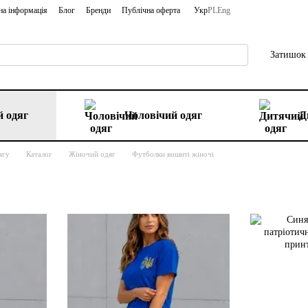
на інформація
Блог
Бренди
Публічна оферта
Укр
PL
Eng
Затишок 
 одяг
Чоловічий одяг
Д
ягу
Каталог
Жіночий одяг
Футболки вишиті жіночі