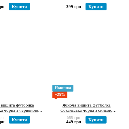
грн
Купити
399 грн
Купити
Новинка
−25%
 вишита футболка
Жіноча вишита футболка
ка чорна з червоною
Сокальська чорна з синьою
вишивкою
вишивкою
рн
599 грн
Купити
Купити
грн
449 грн