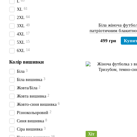
63
L
61
XL
64
2XL
Біла жіноча футбол
49
3XL
патріотичним блакитн
17
4XL
вишитим принтом «Мапа
499 грн
Купи
XS
15
5XL
14
6XL
Колір вишивки
3
Біла
3
Біла вишивка
2
Жовта/Біла
2
Жовта вишивка
6
Жовто-синя вишивка
2
Різнокольоровий
8
Синя вишивка
3
Сіра вишивка
Хіт
16