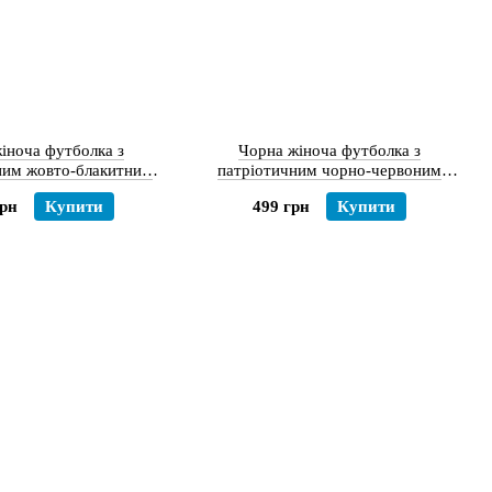
іноча футболка з
Чорна жіноча футболка з
ним жовто-блакитним
патріотичним чорно-червоним
ом «Серце», XS
вишитим принтом «Мапа України»
грн
Купити
499 грн
Купити
XS