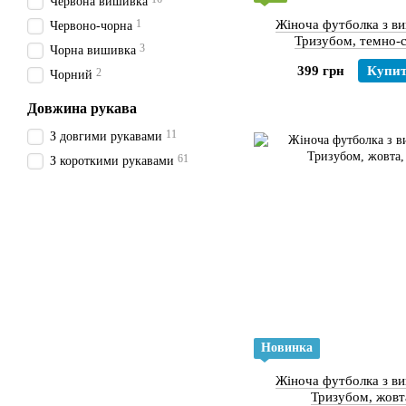
Червона вишивка
1
Жіноча футболка з в
Червоно-чорна
Тризубом, тем
3
Чорна вишивка
399 грн
Купи
2
Чорний
Довжина рукава
11
З довгими рукавами
61
З короткими рукавами
Новинка
Жіноча футболка з в
Тризубом, жовт