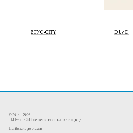
ETNO-CITY
D by D
© 2014—2026
ТМ Етно- Сіті інтернет-магазин вишитого одягу
Приймаємо до оплати