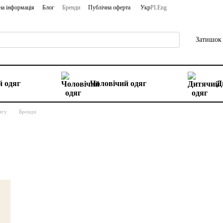
на інформація
Блог
Бренди
Публічна оферта
Укр
PL
Eng
Затишок 
 одяг
Чоловічий одяг
Д
ягу
Бренди