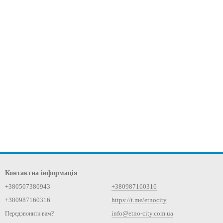
Контактна інформація
+380507380943
+380987160316
+380987160316
https://t.me/etnocity
info@etno-city.com.ua
Передзвонити вам?