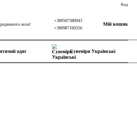
Вхід
+380507380943
Мій кошик
родинного кола!
+380987160316
итячий одяг
Сувеніри Українські